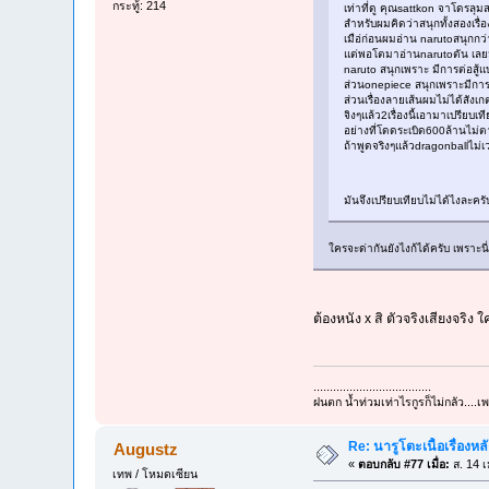
กระทู้: 214
เท่าที่ดู คุณsattkon จาโดรล
สำหรับผมคิดว่าสนุกทั้งสองเรื่อ
เมือ่ก่อนผมอ่าน narutoสนุกก
แต่พอโตมาอ่านnarutoตัน เลย
naruto สนุกเพราะ มีการต่อสู้
ส่วนonepiece สนุกเพราะมีก
ส่วนเรื่องลายเส้นผมไม่ได้สังเ
จิงๆแล้ว2เรื่องนี้เอามาเปรีย
อย่างที่โดดระเบิด600ล้านไม
ถ้าพูดจริงๆแล้วdragonballไม่เ
มันจึงเปรียบเทียบไม่ได้ไงละคร
ใครจะด่ากันยังไงก้ได้ครับ เพราะนี
ต้องหนัง x สิ ตัวจริงเสียงจริง 
....................................
ฝนตก น้ำท่วมเท่าไรกูรก็ไม่กลัว....เ
Re: นารูโตะเนื้อเรื่องหล
Augustz
«
ตอบกลับ #77 เมื่อ:
ส. 14 เ
เทพ / โหมดเซียน