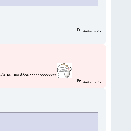
บันทึกการเข้า
ชวนกันไป เตะบอล ดีกั่วน้าาาาาาาาาาาาา
บันทึกการเข้า