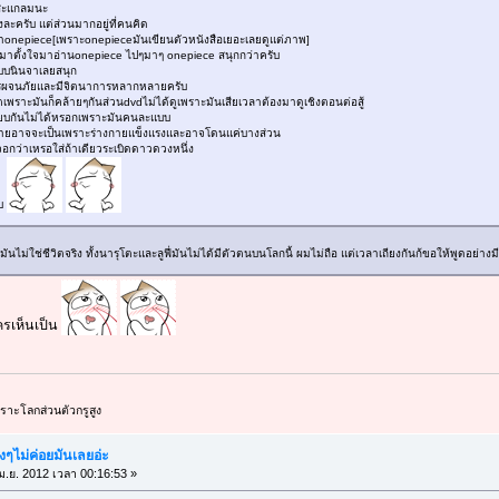
ุมสะแกลมนะ
งละครับ แต่ส่วนมากอยู่ที่คนคิด
ว่าonepiece[เพราะonepieceมันเขียนตัวหนังสือเยอะเลยดูแต่ภาพ]
มาตั้งใจมาอ่านonepiece ไปๆมาๆ onepiece สนุกกว่าครับ
แบบนินจาเลยสนุก
ารผจนภัยและมีจิตนาการหลากหลายครับ
กตเพราะมันก็คล้ายๆกันส่วนdvdไม่ได้ดูเพราะมันเสียเวลาต้องมาดูเชิงตอนต่อสู้
บเทียบกันไม่ได้หรอกเพราะมันคนละแบบ
่ตายอาจจะเป็นเพราะร่างกายแข็งแรงและอาจโดนแค่บางส่วน
วอกว่าเหรอใส่ถ้าเดียวระเบิดดาวดวงหนึ่ง
ับ
่มันไม่ใช่ชีวิตจริง ทั้งนารุโตะและลูฟี่มันไม่ได้มีตัวตนบนโลกนี้ ผมไม่ถือ แต่เวลาเถียงกันก้ขอให้พูดอย่าง
ใครเห็นเป็น
พราะโลกส่วนตัวกรูสูง
ังๆไม่ค่อยมันเลยอ่ะ
ม.ย. 2012 เวลา 00:16:53 »