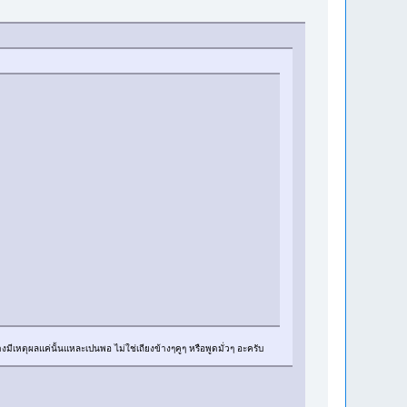
่างมีเหตุผลแค่นั้นแหละเปนพอ ไม่ใช่เถียงข้างๆคูๆ หรือพูดมั่วๆ อะครับ