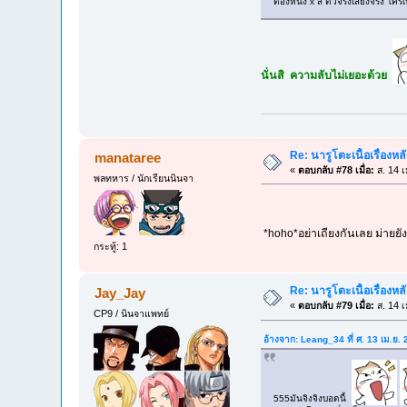
ต้องหนัง x สิ ตัวจริงเสียงจริง ใคร
นั่นสิ ความลับไม่เยอะด้วย
Re: นารูโตะเนื้อเรื่องหล
manataree
«
ตอบกลับ #78 เมื่อ:
ส. 14 เ
พลทหาร / นักเรียนนินจา
*hoho*อย่าเถียงกันเลย ม่ายยังง
กระทู้: 1
Re: นารูโตะเนื้อเรื่องหล
Jay_Jay
«
ตอบกลับ #79 เมื่อ:
ส. 14 เ
CP9 / นินจาแพทย์
อ้างจาก: Leang_34 ที่ ศ. 13 เม.ย.
555มันจิงจิงบอดนี้