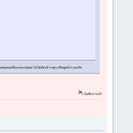
มีเหตุผลแค่นั้นแหละเปนพอ ไม่ใช่เถียงข้างๆคูๆ หรือพูดมั่วๆ อะครับ
บันทึกการเข้า