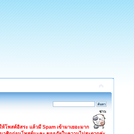
ข่าว:
ิดให้โพสต์อิสระ แล้วมี Spam เข้ามาเยอะมาก
ครสมาชิกก่อนโพสต์นะคะ ขออภัยในความไม่สะดวกค่ะ