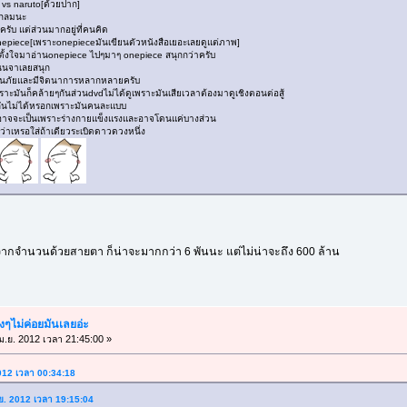
e vs naruto[ด้วยปาก]
ะแกลมนะ
ครับ แต่ส่วนมากอยู่ที่คนคิด
onepiece[เพราะonepieceมันเขียนตัวหนังสือเยอะเลยดูแต่ภาพ]
ั้งใจมาอ่านonepiece ไปๆมาๆ onepiece สนุกกว่าครับ
นินจาเลยสนุก
จนภัยและมีจิตนาการหลากหลายครับ
พราะมันก็คล้ายๆกันส่วนdvdไม่ได้ดูเพราะมันเสียเวลาต้องมาดูเชิงตอนต่อสู้
ียบกันไม่ได้หรอกเพราะมันคนละแบบ
ยอาจจะเป็นเพราะร่างกายแข็งแรงและอาจโดนแค่บางส่วน
ว่าเหรอใส่ถ้าเดียวระเบิดดาวดวงหนึ่ง
ูจากจำนวนด้วยสายตา ก็น่าจะมากกว่า 6 พันนะ แต่ไม่น่าจะถึง 600 ล้าน
ังๆไม่ค่อยมันเลยอ่ะ
ม.ย. 2012 เวลา 21:45:00 »
2012 เวลา 00:34:18
.ย. 2012 เวลา 19:15:04