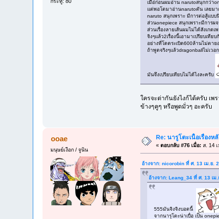
กระทู้: 80
เมือ่ก่อนผมอ่าน narutoสนุกกว่า
แต่พอโตมาอ่านnarutoตัน เลยมาต
naruto สนุกเพราะ มีการต่อสู้แบบ
ส่วนonepiece สนุกเพราะมีการผ
ส่วนเรื่องลายเส้นผมไม่ได้สังเกตเ
จิงๆแล้ว2เรื่องนี้เอามาเปรียบเท
อย่างที่โดดระเบิด600ล้านไม่ตา
ถ้าพูดจริงๆแล้วdragonballไม่เวอก
มันจึงเปรียบเทียบไม่ได้ไงละครับ
ใครจะด่ากันยังไงก้ได้ครับ เพรา
ข้างๆคูๆ หรือพูดมั่วๆ อะครับ
Re: นารูโตะเนื้อเรื่องหล
ooae
«
ตอบกลับ #76 เมื่อ:
ส. 14 เ
มนุษย์เงือก / จูนิน
อ้างจาก: nicorobin ที่ ศ. 13 เม.ย.
อ้างจาก: Leang_34 ที่ ศ. 13 เม
555มันจิงจิงบอดนี้
จากนารุโตะน่าเบื่อ เป็น onep