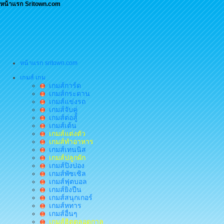
หน้าแรก Sritown.com
หน้าแรก sritown.com
เกมส์ เกม
เกมส์การ์ด
เกมส์กระดาน
เกมส์แข่งรถ
เกมส์จับคู่
เกมส์ต่อสู้
เกมส์เต้น
เกมส์แต่งตัว
เกมส์ทำอาหาร
เกมส์เทนนิส
เกมส์ปลูกผัก
เกมส์ปิงปอง
เกมส์พัซเซิล
เกมส์ฟุตบอล
เกมส์ยิงปืน
เกมส์สนุกเกอร์
เกมส์หทาร
เกมส์อื่นๆ
เกมส์ฮิตตลอดกาล