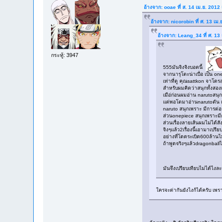
อ้างจาก: ooae ที่ ส. 14 เม.ย. 2012
อ้างจาก: nicorobin ที่ ศ. 13 เม
อ้างจาก: Leang_34 ที่ ศ. 13
กระทู้: 3947
555มันจิงจิงบอดนี้
จากนารุโตะน่าเบื่อ เป็น o
เท่าที่ดู คุณsattkon จาโด
สำหรับผมคิดว่าสนุกทั้งสองเ
เมือ่ก่อนผมอ่าน narutoสน
แต่พอโตมาอ่านnarutoตัน 
naruto สนุกเพราะ มีการต่อ
ส่วนonepiece สนุกเพราะ
ส่วนเรื่องลายเส้นผมไม่ได้ส
จิงๆแล้ว2เรื่องนี้เอามาเป
อย่างที่โดดระเบิด600ล้า
ถ้าพูดจริงๆแล้วdragonball
มันจึงเปรียบเทียบไม่ได้ไงล
ใครจะด่ากันยังไงก้ได้ครับ เพรา