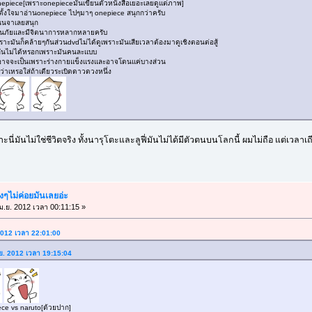
onepiece[เพราะonepieceมันเขียนตัวหนังสือเยอะเลยดูแต่ภาพ]
ั้งใจมาอ่านonepiece ไปๆมาๆ onepiece สนุกกว่าครับ
นินจาเลยสนุก
จนภัยและมีจิตนาการหลากหลายครับ
พราะมันก็คล้ายๆกันส่วนdvdไม่ได้ดูเพราะมันเสียเวลาต้องมาดูเชิงตอนต่อสู้
ียบกันไม่ได้หรอกเพราะมันคนละแบบ
ยอาจจะเป็นเพราะร่างกายแข็งแรงและอาจโดนแค่บางส่วน
ว่าเหรอใส่ถ้าเดียวระเบิดดาวดวงหนึ่ง
ะนี่มันไม่ใช่ชีวิตจริง ทั้งนารุโตะและลูฟี่มันไม่ได้มีตัวตนบนโลกนี้ ผมไม่ถือ แต่เวลา
ังๆไม่ค่อยมันเลยอ่ะ
ม.ย. 2012 เวลา 00:11:15 »
 2012 เวลา 22:01:00
.ย. 2012 เวลา 19:15:04
iece vs naruto[ด้วยปาก]