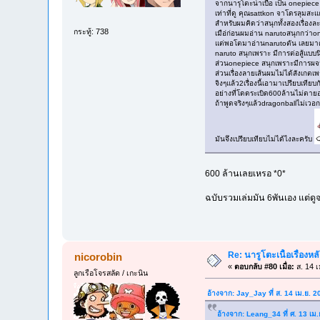
จากนารุโตะน่าเบื่อ เป็น onepiec
เท่าที่ดู คุณsattkon จาโดรลุมส
สำหรับผมคิดว่าสนุกทั้งสองเรื่องละ
กระทู้: 738
เมือ่ก่อนผมอ่าน narutoสนุกกว่า
แต่พอโตมาอ่านnarutoตัน เลยมาต
naruto สนุกเพราะ มีการต่อสู้แบบ
ส่วนonepiece สนุกเพราะมีการผ
ส่วนเรื่องลายเส้นผมไม่ได้สังเกตเ
จิงๆแล้ว2เรื่องนี้เอามาเปรียบเท
อย่างที่โดดระเบิด600ล้านไม่ตา
ถ้าพูดจริงๆแล้วdragonballไม่เวอก
มันจึงเปรียบเทียบไม่ได้ไงละครับ
600 ล้านเลยเหรอ *0*
ฉบับรวมเล่มมัน 6พันเอง แต่ด
Re: นารูโตะเนื้อเรื่องหล
nicorobin
«
ตอบกลับ #80 เมื่อ:
ส. 14 เ
ลูกเรือโจรสลัด / เกะนิน
อ้างจาก: Jay_Jay ที่ ส. 14 เม.ย. 
อ้างจาก: Leang_34 ที่ ศ. 13 เม