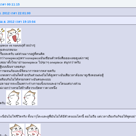
 เวลา 00:11:15
.ย. 2012 เวลา 22:01:00
 เม.ย. 2012 เวลา 19:15:04
nepiece vs naruto[ด้วยปาก]
รลุมสะแกลมนะ
รื่องละครับ แต่ส่วนมากอยู่ที่คนคิด
ุกกว่าonepiece[เพราะonepieceมันเขียนตัวหนังสือเยอะเลยดูแต่ภาพ]
เลยมาตั้งใจมาอ่านonepiece ไปๆมาๆ onepiece สนุกกว่าครับ
สู้แบบนินจาเลยสนุก
มีการผจนภัยและมีจิตนาการหลากหลายครับ
ังเกตเพราะมันก็คล้ายๆกันส่วนdvdไม่ได้ดูเพราะมันเสียเวลาต้องมาดูเชิงตอนต่อสู้
รียบเทียบกันไม่ได้หรอกเพราะมันคนละแบบ
นไม่ตายอาจจะเป็นเพราะร่างกายแข็งแรงและอาจโดนแค่บางส่วน
ไม่เวอกว่าเหรอใส่ถ้าเดียวระเบิดดาวดวงหนึ่ง
ะครับ
ะนี่มันไม่ใช่ชีวิตจริง ทั้งนารุโตะและลูฟี่มันไม่ได้มีตัวตนบนโลกนี้ ผมไม่ถือ แต่เวลาเถียงกันก้ขอให้พูดอย