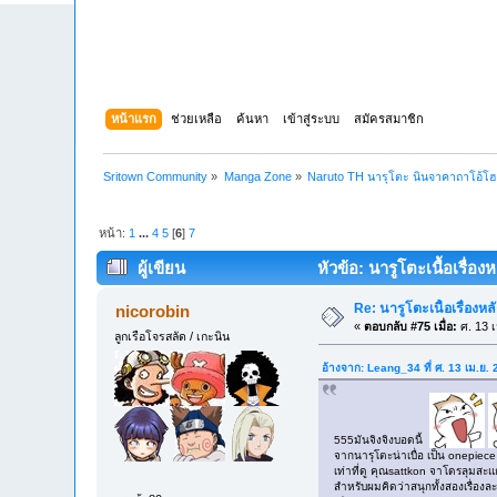
หน้าแรก
ช่วยเหลือ
ค้นหา
เข้าสู่ระบบ
สมัครสมาชิก
Sritown Community
»
Manga Zone
»
Naruto TH นารุโตะ นินจาคาถาโอ้โ
หน้า:
1
...
4
5
[
6
]
7
ผู้เขียน
หัวข้อ: นารูโตะเนื้อเรื่อง
Re: นารูโตะเนื้อเรื่องหล
nicorobin
«
ตอบกลับ #75 เมื่อ:
ศ. 13 เ
ลูกเรือโจรสลัด / เกะนิน
อ้างจาก: Leang_34 ที่ ศ. 13 เม.ย.
555มันจิงจิงบอดนี้
จากนารุโตะน่าเบื่อ เป็น onepiec
เท่าที่ดู คุณsattkon จาโดรลุมส
สำหรับผมคิดว่าสนุกทั้งสองเรื่องละ