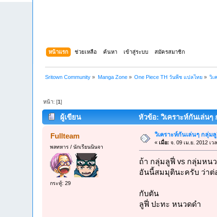
หน้าแรก
ช่วยเหลือ
ค้นหา
เข้าสู่ระบบ
สมัครสมาชิก
Sritown Community
»
Manga Zone
»
One Piece TH วันพีช แปลไทย
»
วิเ
หน้า: [
1
]
ผู้เขียน
หัวข้อ: วิเคราะห์กันเล่นๆ 
วิเคราะห์กันเล่นๆ กลุ่มล
Fullteam
«
เมื่อ:
จ. 09 เม.ย. 2012 เว
พลทหาร / นักเรียนนินจา
ถ้า กลุ่มลูฟี่ vs กลุ่มห
อันนี้สมมุตินะครับ ว่า
กระทู้: 29
กับตัน
ลูฟี่ ปะทะ หนวดดำ