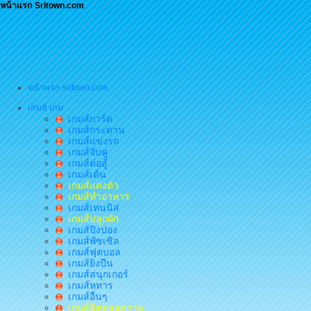
หน้าแรก Sritown.com
หน้าแรก sritown.com
เกมส์ เกม
เกมส์การ์ด
เกมส์กระดาน
เกมส์แข่งรถ
เกมส์จับคู่
เกมส์ต่อสู้
เกมส์เต้น
เกมส์แต่งตัว
เกมส์ทำอาหาร
เกมส์เทนนิส
เกมส์ปลูกผัก
เกมส์ปิงปอง
เกมส์พัซเซิล
เกมส์ฟุตบอล
เกมส์ยิงปืน
เกมส์สนุกเกอร์
เกมส์หทาร
เกมส์อื่นๆ
เกมส์ฮิตตลอดกาล