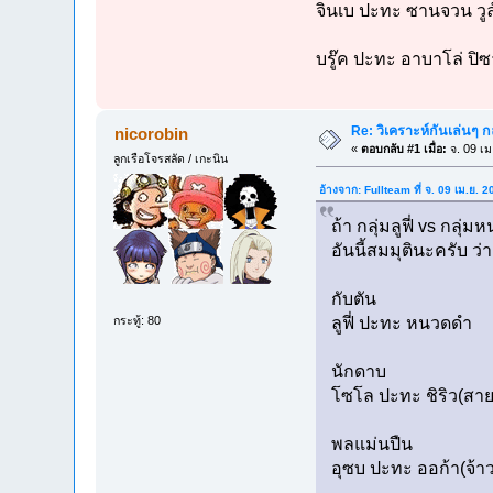
จินเบ ปะทะ ซานจวน วูล์
บรู๊ค ปะทะ อาบาโล่ ปิซ
Re: วิเคราะห์กันเล่นๆ กล
nicorobin
«
ตอบกลับ #1 เมื่อ:
จ. 09 เม
ลูกเรือโจรสลัด / เกะนิน
อ้างจาก: Fullteam ที่ จ. 09 เม.ย. 
ถ้า กลุ่มลูฟี่ vs กลุ่
อันนี้สมมุตินะครับ ว
กับตัน
กระทู้: 80
ลูฟี่ ปะทะ หนวดดำ
นักดาบ
โซโล ปะทะ ชิริว(สา
พลแม่นปืน
อุซบ ปะทะ ออก้า(จ้าว