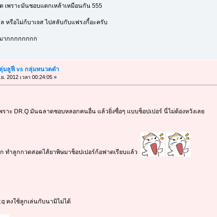
อต เพราะมันชอบแดกเหล้าเหมือนกัน 555
โล หรือไม่ก้บาเจส ไปสลับกับแฟรงกี้อะครับ
ิน มากกกกกกกก
ุ่มลูฟี่ vs กลุ่มหนวดดำ
.ย. 2012 เวลา 00:24:05 »
พราะ DR.Q มันฉลาดชอบหลอกคนอื่น แล้วยิ่งซื่อๆ แบบช็อปเปอร์ นี่ไม่ต้องหวังเลย
ก ทำลูกกวดสอดไส้ยาพิษมาช็อปเปอร์ก้อฟาดเรียบแล้ว
q คงใช้ลูกเล่นกับนามิไม่ได้