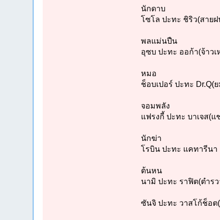
นักดาบ
โซโล ปะทะ ชิริว(สายฝ
พลแม่นปืน
อุซบ ปะทะ ออก้า(จ้าวเห
หมอ
ช็อบเปอร์ ปะทะ Dr.Q(ยม
จอมพลัง
แฟรงกี้ ปะทะ บาเจส(แช
นักฆ่า
โรบิน ปะทะ แคทารีนา เ
ต้นหน
นามิ ปะทะ ราฟิต(ตำรว
ซันจิ ปะทะ วาสโก้ช็อต