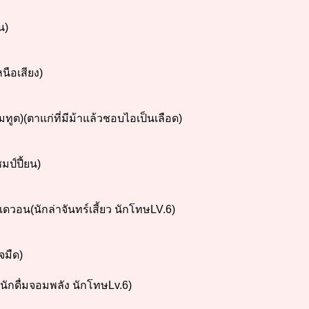
น)
นือเสียง)
ทูต)(ตาแก่ที่มีม้าแล้วชอบไอเป็นเลือด)
มป์ปี้ยน)
ดวอน(นักล่าจันทร์เสี้ยว นักโทษLV.6)
จมืด)
(นักดื่มจอมพลัง นักโทษLv.6)