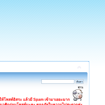
ข่าว:
ิดให้โพสต์อิสระ แล้วมี Spam เข้ามาเยอะมาก
ครสมาชิกก่อนโพสต์นะคะ ขออภัยในความไม่สะดวกค่ะ