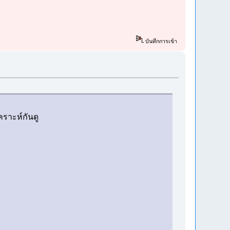
บันทึกการเข้า
คราะห์กันดู