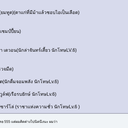
ยมทูต)(ตาแก่ที่มีม้าแล้วชอบไอเป็นเลือด)
ชมป์ปี้ยน)
 เดวอน(นักล่าจันทร์เสี้ยว นักโทษLV.6)
รวจมืด)
ต(นักดื่มจอมพลัง นักโทษLv.6)
ล์ฟ(เรือรบยักษ์ นักโทษLv.6)
ิซาร์โล่ (ราชาแห่งความชั่ว นักโทษLv.6 )
เลย 555 แต่ผมคิดต่างไปนิดนึงนะ ผมว่า