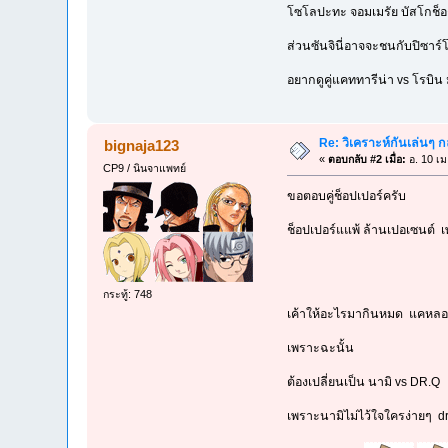
โซโลปะทะ จอมเมรัย บัสโกช็
ส่วนซันจินี่อาจจะชนกับปิซาร์
อยากดูคู่แคททารีน่า vs โรบ
Re: วิเคราะห์กันเล่นๆ กล
bignaja123
«
ตอบกลับ #2 เมื่อ:
อ. 10 เม
CP9 / นินจาแพทย์
ขอตอบคู่ช็อปเปอร์ครับ
ช็อปเปอร์แแพ้ ล้านเปอเซนต์ เ
กระทู้: 748
เค้าให้อะไรมากินหมด แคหลอ
เพราะฉะนั้น
ต้องเปลี่ยนเป็น นามิ vs DR.Q
เพราะนามิไม่ไว้ใจใครง่ายๆ dr.