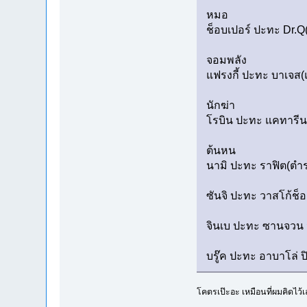
หมอ
ช็อบเปอร์ ปะทะ Dr.Q(
จอมพลัง
แฟรงกี้ ปะทะ บาเจส(แ
นักฆ่า
โรบิน ปะทะ แคทารีนา
ต้นหน
นามิ ปะทะ ราฟิต(ตำ
ซันจิ ปะทะ วาสโก้ช็อ
จินเบ ปะทะ ซานจวน วู
บรู๊ค ปะทะ อาบาโล่ ป
โคตรเป๊ะอะ เหมือนที่ผมคิดไว้