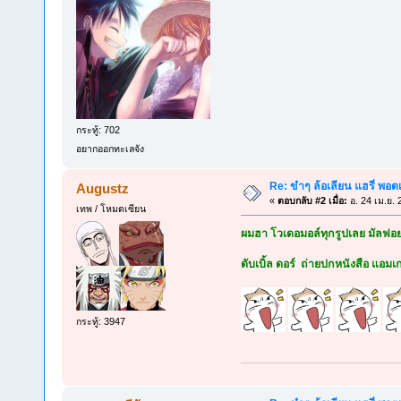
กระทู้: 702
อยากออกทะเลจัง
Re: ขำๆ ล้อเลียน แฮรี่ พอต
Augustz
«
ตอบกลับ #2 เมื่อ:
อ. 24 เม.ย. 
เทพ / โหมดเซียน
ผมฮา โวเดอมอล์ทุกรูปเลย มัลฟอ
ดับเบิ้ล ดอร์ ถ่ายปกหนังสือ แอมเ
กระทู้: 3947