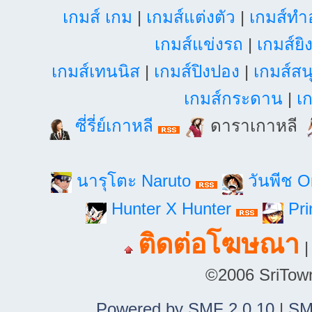
เกมส์ เกม
|
เกมส์แต่งตัว
|
เกมส์ท
เกมส์แข่งรถ
|
เกมส์ยิ
เกมส์เทนนิส
|
เกมส์ปิงปอง
|
เกมส์สน
เกมส์กระดาน
|
เก
ซี่รี่ย์เกาหลี
ดาราเกาหลี
นารุโตะ Naruto
วันพีช 
Hunter X Hunter
Pri
ติดต่อโฆษณา
©2006 SriTown.
Powered by SMF 2.0.10
|
SM