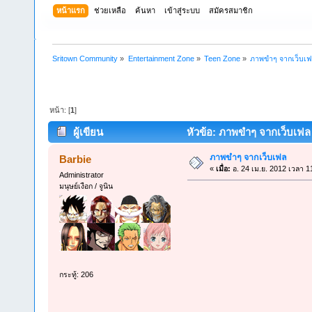
หน้าแรก
ช่วยเหลือ
ค้นหา
เข้าสู่ระบบ
สมัครสมาชิก
Sritown Community
»
Entertainment Zone
»
Teen Zone
»
ภาพขำๆ จากเว็บเ
หน้า: [
1
]
ผู้เขียน
หัวข้อ: ภาพขำๆ จากเว็บเฟล (
ภาพขำๆ จากเว็บเฟล
Barbie
«
เมื่อ:
อ. 24 เม.ย. 2012 เวลา 1
Administrator
มนุษย์เงือก / จูนิน
กระทู้: 206