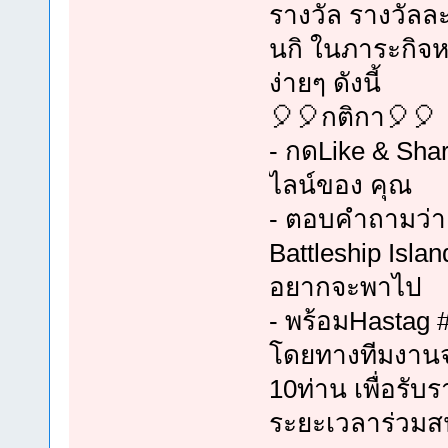
รางวัล รางวัลละ 
นกิ ในภาระกิจห
ง่ายๆ ดังนี้
🎈🎈กติกา🎈🎈
- กดLike & Sha
ไลน์ของ คุณ
- ตอบคำถามว่า
Battleship Isla
อยากจะพาไป
- พร้อมHastag 
โดยทางทีมงานจะ
10ท่าน เพื่อรับ
ระยะเวลาร่วมสนุ