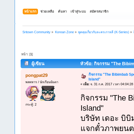
หน้าแรก
ช่วยเหลือ
ค้นหา
เข้าสู่ระบบ
สมัครสมาชิก
Sritown Community
»
Korean Zone
»
พูดคุยเกี่ยวกับละครเกาหลี (K-Series)
»
หน้า: [
1
]
ผู้เขียน
หัวข้อ: กิจกรรม "The Bibim
กิจกรรม "The Bibimbab Sp
pongpat29
Island"
พลทหาร / นักเรียนนินจา
«
เมื่อ:
จ. 31 ก.ค. 2017 เวลา 04:04:28
กิจกรรม "The B
กระทู้: 2
Island"
บริษัท เดอะ บิบ
แจกตั๋วภาพยนตร์