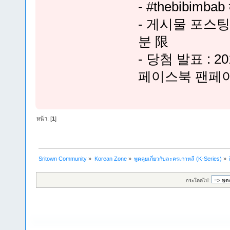
- #thebibi
- 게시물 포스팅 
분 限
- 당첨 발표 : 20
페이스북 팬페
หน้า: [
1
]
Sritown Community
»
Korean Zone
»
พูดคุยเกี่ยวกับละครเกาหลี (K-Series)
»
กระโดดไป: