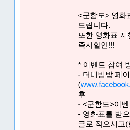
<군함도> 영화
드립니다.
또한 영화표 지
즉시할인!!!
* 이벤트 참여 
- 더비빔밥 페
(
www.facebook
후
- <군함도>이
- 영화표를 받
글로 적으시고(