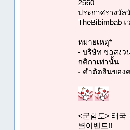
2560
ประกาศรางวัลวัน
TheBibimbab เ
หมายเหตุ*
- บริษัท ขอสงวน
กติกาเท่านั้น
- คำตัดสินของค
<군함도> 태국
별이벤트!!