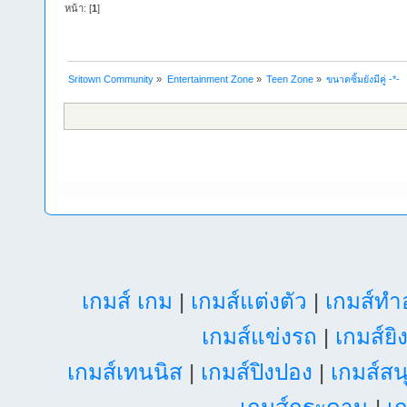
หน้า: [
1
]
Sritown Community
»
Entertainment Zone
»
Teen Zone
»
ขนาดซิ้มยังมีคู่ -*-
เกมส์ เกม
|
เกมส์แต่งตัว
|
เกมส์ท
เกมส์แข่งรถ
|
เกมส์ยิ
เกมส์เทนนิส
|
เกมส์ปิงปอง
|
เกมส์สน