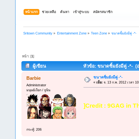
หน้าแรก
ช่วยเหลือ
ค้นหา
เข้าสู่ระบบ
สมัครสมาชิก
Sritown Community
»
Entertainment Zone
»
Teen Zone
»
ขนาดซิ้มยังมีคู่ -*-
หน้า: [
1
]
ผู้เขียน
หัวข้อ: ขนาดซิ้มยังมีคู่ -*- (
ขนาดซิ้มยังมีคู่ -*-
Barbie
«
เมื่อ:
จ. 13 ก.พ. 2012 เวลา 10
Administrator
มนุษย์เงือก / จูนิน
]Credit : 9GAG in T
กระทู้: 206