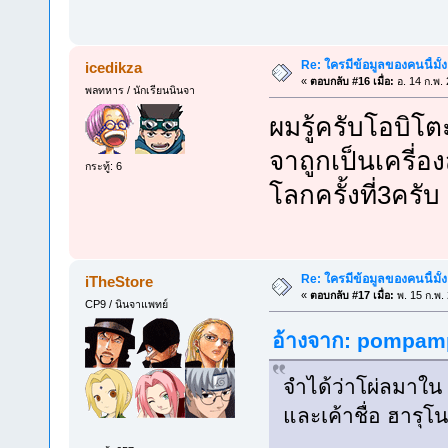
Re: ใครมีข้อมูลของคนนี้มั้
icedikza
«
ตอบกลับ #16 เมื่อ:
อ. 14 ก.พ.
พลทหาร / นักเรียนนินจา
ผมรู้ครับโอบิโต
จาถูกเป็นเครี่
กระทู้: 6
โลกครั้งที่3ครับ
Re: ใครมีข้อมูลของคนนี้มั้
iTheStore
«
ตอบกลับ #17 เมื่อ:
พ. 15 ก.พ.
CP9 / นินจาแพทย์
อ้างจาก: pompampe
จำได้ว่าโผ่ลมาใน 
และเค้าชื่อ ฮารุโ