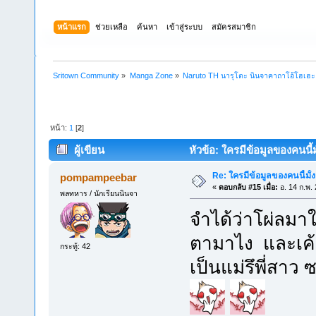
หน้าแรก
ช่วยเหลือ
ค้นหา
เข้าสู่ระบบ
สมัครสมาชิก
Sritown Community
»
Manga Zone
»
Naruto TH นารุโตะ นินจาคาถาโอ้โฮเฮ
หน้า:
1
[
2
]
ผู้เขียน
หัวข้อ: ใครมีข้อมูลของคนนี้ม
Re: ใครมีข้อมูลของคนนี้มั้
pompampeebar
«
ตอบกลับ #15 เมื่อ:
อ. 14 ก.พ.
พลทหาร / นักเรียนนินจา
จำได้ว่าโผ่ลมาใ
ตามาไง และเค้า
กระทู้: 42
เป็นแม่รึพี่สาว