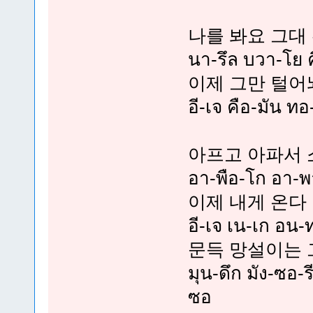
나를 봐요 그대
นา-รึล บวา-โย ค
이제 그만 털어
อี-เจ คือ-มัน ท
아프고 아파서
อา-พือ-โก อา-พ
이제 내게 온다
อี-เจ เน-เก อน-
문득 망설이는 
มุน-ดึก มัง-ซอ-ร
ซอ