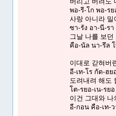
버리고 버려도 
พอ-รี-โก พอ-ร
사랑 아니라 
ซา-รัง อา-นี-รา
그날 나를 보던
คือ-นัล นา-รึล 
이대로 갇혀버
อี-เท-โร กัด-ฮย
도려내려 해도 
โต-รยอ-เน-รยอ 
이건 그대와 나
อี-กอน คือ-เท-วา