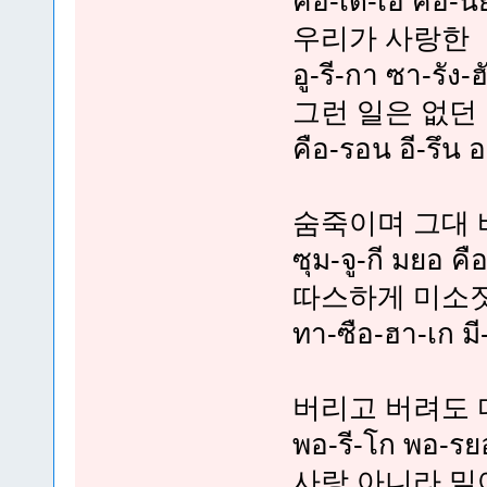
คือ-เด-เอ คือ-น
우리가 사랑한
อู-รี-กา ซา-รัง-ฮ
그런 일은 없던
คือ-รอน อี-รึ
숨죽이며 그대 
ซุม-จู-กี มยอ 
따스하게 미소짓
ทา-ซือ-ฮา-เก มี-
버리고 버려도 
พอ-รี-โก พอ-ร
사랑 아니라 