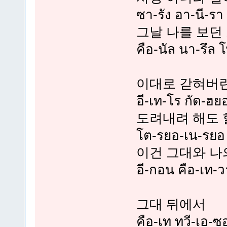
ซา-รัง อา-นี-รา
그날 나를 보던
คือ-นัล นา-รึล 
이대로 갇혀버
อี-เท-โร กัด-ฮย
도려내려 해도 
โต-รยอ-เน-รยอ 
이건 그대와 나
อี-กอน คือ-เท-ว
그대 뒤에서
คือ-เท ทวี-เอ-ซ