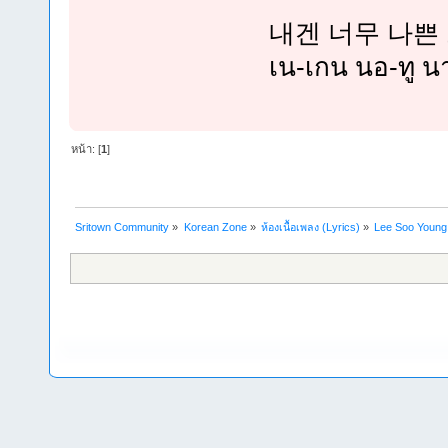
내겐 너무 나쁜 
เน-เกน นอ-ทู นา
หน้า: [
1
]
Sritown Community
»
Korean Zone
»
ห้องเนื้อเพลง (Lyrics)
»
Lee Soo Young 