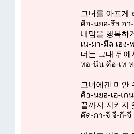
그녀를 아프게 
คือ-นยอ-รึล อา-
내맘을 행복하게
เน-มา-มึล เฮง-
더는 그대 뒤에
ทอ-นึน คือ-เท ท
그녀에겐 미안
คือ-นยอ-เอ-เกน ม
끝까지 지키지 
คึด-กา-จี จี-กี-จ