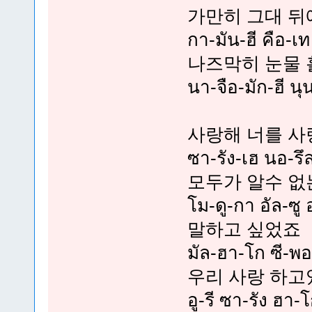
가만히 그대 뒤
กา-มัน-ฮี คือ-เ
나즈막히 눈물
นา-จือ-มัก-ฮี นุ
사랑해 너를 사
ซา-รัง-เฮ นอ-รึ
모두가 알수 없
โม-ดู-กา อัล-ซู
말하고 싶었죠
มัล-ฮา-โก ซี-พ
우리 사랑 하
อู-รี ซา-รัง ฮา-