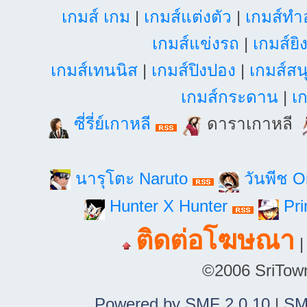
เกมส์ เกม
|
เกมส์แต่งตัว
|
เกมส์ท
เกมส์แข่งรถ
|
เกมส์ยิ
เกมส์เทนนิส
|
เกมส์ปิงปอง
|
เกมส์สน
เกมส์กระดาน
|
เก
ซี่รี่ย์เกาหลี
ดาราเกาหลี
นารุโตะ Naruto
วันพีช 
Hunter X Hunter
Pri
ติดต่อโฆษณา
©2006 SriTown.
Powered by SMF 2.0.10
|
SM