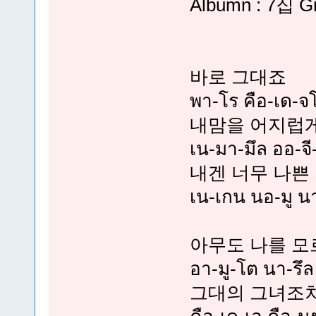
Albumn : 7집 G
바로 그대죠
พา-โร คือ-เด-จ
내맘을 어지럽
เน-มา-มึล ออ-จ
내겐 너무 나쁜
เน-เกน นอ-มู น
아무도 나를 모
อา-มู-โต นา-รึล
그대의 그녀조