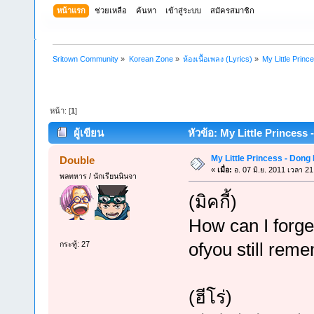
หน้าแรก
ช่วยเหลือ
ค้นหา
เข้าสู่ระบบ
สมัครสมาชิก
Sritown Community
»
Korean Zone
»
ห้องเนื้อเพลง (Lyrics)
»
My Little Prin
หน้า: [
1
]
ผู้เขียน
หัวข้อ: My Little Princess 
My Little Princess - Dong
Double
«
เมื่อ:
อ. 07 มิ.ย. 2011 เวลา 21
พลทหาร / นักเรียนนินจา
(มิคกี้)
How can I forge
ofyou still reme
กระทู้: 27
(ฮีโร่)