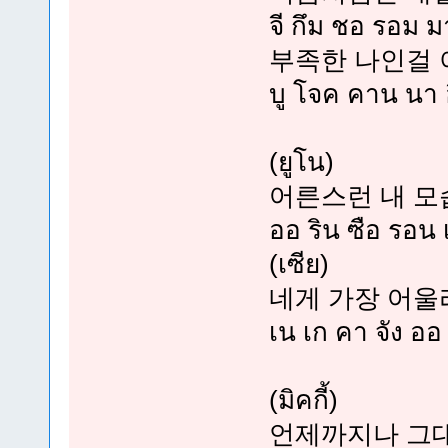
จี กึม ชอ รอม 
부족한 나인걸
บู โจค คาน นา อ
(ยูโน)
어른스런 내 
ออ ริน ซือ รอน 
(เซีย)
네게 가장 어울
เน เก คา จัง ออ
(มิคกี้)
언제까지나 그대