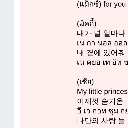
(แม็กซ์) for you
(มิคกี้)
내가 널 얼마나
เน กา นอล ออล 
내 곁에 있어줘
เน คยอ เท อิท 
(เซีย)
My little prince
이제껏 숨겨온
อี เจ กอท ซุม 
나만의 사랑 늘