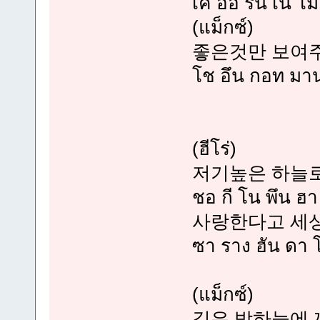
เค อือ รึน เน โ
(แม็กซ์)
좋은것만 보여
โช อึน กอท มาน
(ฮีโร่)
저기높은 하늘
ชอ กี โน พึน ฮา
사랑한다고 세
ซา ราง ฮัน ดา โ
(แม็กซ์)
깊은 밤하늘에 꺼