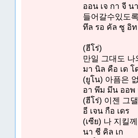
ออน เจ กา จี น
들어갈수있도록
ทึล รอ คัล ซู อ
(ฮีโร่)
만일 그대도 나
มา นิล คือ เด 
(ยูโน) 아픔은 
อา พึม มึน ออพ
(ฮีโร่) 이젠 그
อี เจน กือ เดร
(เซีย) 나 지킬께
นา ชี คิล เก