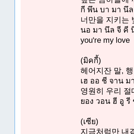
กี พึน บา มา นึล 
너만을 지키는 
นอ มา นึล จี คี
you're my love
(มิคกี้)
헤어지잔 말, 
เฮ ออ ชี จาน ม
영원히 우리 절
ยอง วอน ฮี อู รี
(เซีย)
지금처럼만 내