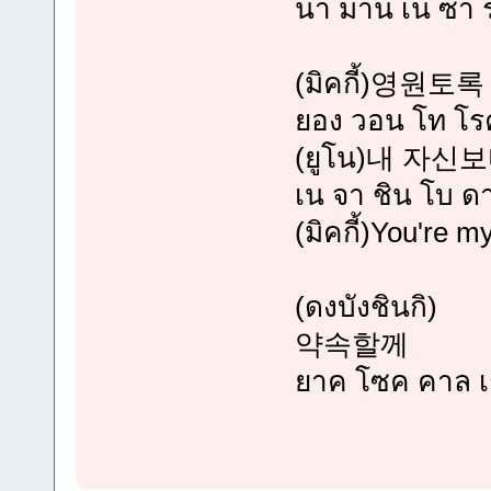
นา มาน เน ซา ร
(มิคกี้)영원토
ยอง วอน โท โรค
(ยูโน)내 자
เน จา ชิน โบ ด
(มิคกี้)You're m
(ดงบังชินกิ)
약속할께
ยาค โซค คาล เ