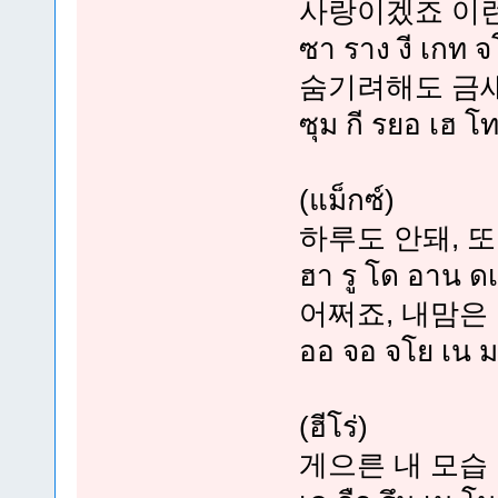
사랑이겠죠 이
ซา ราง งี เกท จ
숨기려해도 금
ซุม กี รยอ เฮ โ
(แม็กซ์)
하루도 안돼, 
ฮา รู โด อาน ด
어쩌죠, 내맘은
ออ จอ จโย เน มา
(ฮีโร่)
게으른 내 모습