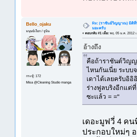
Re: (ราชันย์วิญญาณ) มิติที่
Bello_ojaku
มอะครับ
มนุษย์เงือก / จูนิน
«
ตอบกลับ #1 เมื่อ:
พฤ. 05 ม.ค. 2012 เ
อ้างถึง
คือถ้าราชันต์วิญ
ไหนกันเนี่ย ระบบ
กระทู้: 172
เดาได้เลยครับอิอิ
Misa @Cleaning Studio manga
ร่างฟูลบริงอีกแต่ที
ซะเเล้ว = ="
เดอะมูฟวี่ 4 ค
ประกอบใหม่ๆ อ