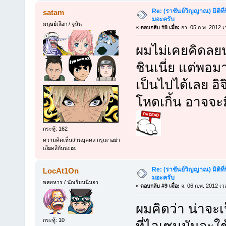
Re: (ราชันย์วิญญาณ) มิติที่
satam
มอะครับ
มนุษย์เงือก / จูนิน
«
ตอบกลับ #8 เมื่อ:
อา. 05 ก.พ. 2012 เ
ผมไม่เคยคิดลยน
ชินเนี่ย แต่พอ
เป็นไปได้เลย อิจ
โหดเกิ้น อาจจะม
กระทู้: 162
ความคิดเห็นส่วนบุคคล กรุณาอย่า
เสียดสีกันนะฮะ
Re: (ราชันย์วิญญาณ) มิติที่
LocAt1On
มอะครับ
พลทหาร / นักเรียนนินจา
«
ตอบกลับ #9 เมื่อ:
จ. 06 ก.พ. 2012 เว
ผมคิดว่า น่าจะเป
กระทู้: 10
ที่ไอเซนมันจะใ