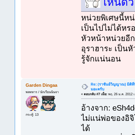
เห็นด้
หน่วยพิเศษนี้หน
เป็นไปไม่ได้หร
หัวหน้าหน่วยอีก
อุราฮาระ เป็นหัว
รู้จักแน่นอน
Re: (ราชันย์วิญญาณ) มิติที่
Garden Dingaa
มอะครับ
พลทหาร / นักเรียนนินจา
«
ตอบกลับ #7 เมื่อ:
พฤ. 26 ม.ค. 2012 เ
อ้างจาก: eSh4do
กระทู้: 13
ไม่แน่พ่อของอิจ
ได้