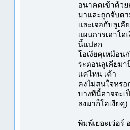
อนาคตเข้าด้วยกั
มาและถูกจับต
และเจอกับลูเคีย
แผนการเอาโฮเงีย
นี้แปลก
โอเงียคุเหมือน
ระตอนลูเคียมาปุ
แค่ไหน เค้า
คงไม่สนใจหรอกม
บางทีนี้อาจจะเ
ลงมาก็โฮเงียคุ)
พิมพ์เยอะเว่อร์ 