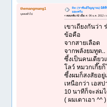
Re: (ราชันย์วิญญาณ) มิติที่
themangmang1
มอะครับ
บุคคลทั่วไป
«
ตอบกลับ #2 เมื่อ:
ศ. 06 ม.ค. 2012 เว
เขาเถียงกันว่า 
ข้อคือ
จากสายเลือด
จากพลังยมทูต.. 
ซึ้งเป็นคนเดีย
โลว์ หมวกเกี๊ยก
ซึ้งผมก็สงสัยอย
เหนือกว่า เอสปาด
10 นาทีก็จะล่ม
( ผมเดาเอา ^^ )