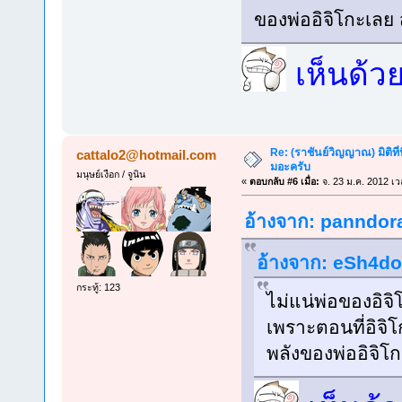
ของพ่ออิจิโกะเลย 
เห็นด้ว
Re: (ราชันย์วิญญาณ) มิติที่
cattalo2@hotmail.com
มอะครับ
มนุษย์เงือก / จูนิน
«
ตอบกลับ #6 เมื่อ:
จ. 23 ม.ค. 2012 เว
อ้างจาก: panndora 
อ้างจาก: eSh4dow
กระทู้: 123
ไม่แน่พ่อของอิจิ
เพราะตอนที่อิจิโกะ
พลังของพ่ออิจิโก