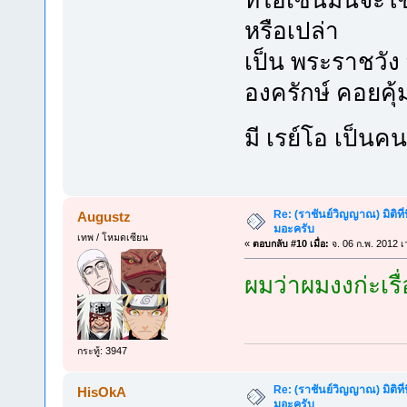
หรือเปล่า
เป็น พระราชวัง ท
องครักษ์ คอยคุ้
มี เรย์โอ เป็
Re: (ราชันย์วิญญาณ) มิติที่
Augustz
มอะครับ
เทพ / โหมดเซียน
«
ตอบกลับ #10 เมื่อ:
จ. 06 ก.พ. 2012 เ
ผมว่าผมงงก่ะเรื่
กระทู้: 3947
Re: (ราชันย์วิญญาณ) มิติที่
HisOkA
มอะครับ