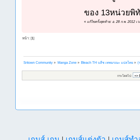
ของ 13หน่วยพิ
«
แก้ไขครั้งสุดท้าย: อ. 28 ก.พ. 2012
หน้า: [
1
]
Sritown Community
»
Manga Zone
»
Bleach TH บลีช เทพมรณะ แปลไทย
»
(
กระโดดไป:
เกมส์ เกม
|
เกมส์แต่งตัว
|
เกมส์ท