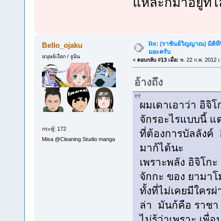
แหละก็มาอยู่ที่
Re: (ราชันย์วิญญาณ) มิติที่
Bello_ojaku
มอะครับ
มนุษย์เงือก / จูนิน
«
ตอบกลับ #13 เมื่อ:
พ. 22 ก.พ. 2012 เ
อ้างถึง
ผมเดาเอาว่า อิจิโ
จักรอะไรแบบนี้ แต่
กระทู้: 172
ที่ต้องการบัลลังค์ 
Misa @Cleaning Studio manga
มาก้ได้นะ
เพราะพลัง อิจิโก
จักกะ ของ ยามาโม
ทั้งที่ไม่เคยมีใคร
ล่า มันก้คือ ราช
ไม่รู้ว่าเพราะ เพื