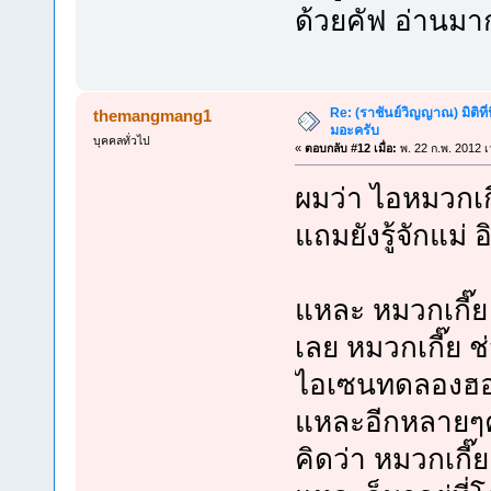
ด้วยคัฟ อ่านมา
Re: (ราชันย์วิญญาณ) มิติที่
themangmang1
มอะครับ
บุคคลทั่วไป
«
ตอบกลับ #12 เมื่อ:
พ. 22 ก.พ. 2012 เ
ผมว่า ไอหมวกเกี๊
แถมยังรู้จักแม
แหละ หมวกเกี๊ย ร
เลย หมวกเกี๊ย 
ไอเซนทดลองฮอลโ
แหละอีกหลายๆค
คิดว่า หมวกเกี