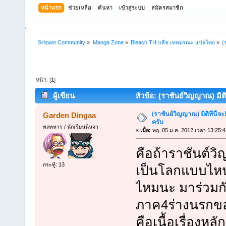
หน้าแรก
ช่วยเหลือ
ค้นหา
เข้าสู่ระบบ
สมัครสมาชิก
Sritown Community
»
Manga Zone
»
Bleach TH บลีช เทพมรณะ แปลไทย
»
(
หน้า: [
1
]
ผู้เขียน
หัวข้อ: (ราชันย์วิญญาณ) มิติ
(ราชันย์วิญญาณ) มิติที่นี้จ
Garden Dingaa
ครับ
พลทหาร / นักเรียนนินจา
«
เมื่อ:
พฤ. 05 ม.ค. 2012 เวลา 13:25:4
คือถ้าราชันต์ว
กระทู้: 13
เป็นโลกแบบไหนก
ไหมนะ มาร่วมกั
ภาค4ร่างนรกของอ
คือเนื้อเรื่องหล