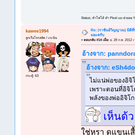
Status; ทำโฟโต้ ทำ Pixel เอง ฮ่วยยย !
Re: (ราชันย์วิญญาณ) มิติที่
kawee1994
มอะครับ
ลูกเรือโจรสลัด / เกะนิน
«
ตอบกลับ #14 เมื่อ:
อ. 28 ก.พ. 2012 เ
อ้างจาก: panndora 
อ้างจาก: eSh4dow
กระทู้: 63
ไม่แน่พ่อของอิจิ
เพราะตอนที่อิจิโกะ
พลังของพ่ออิจิโก
เห็นด้
ใช่หรา ดูแขนเสื