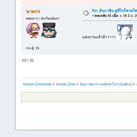
Re: ฮันกาอิน ดูทีไรก็สวยใ
ฆาตกร
«
ตอบกลับ #1 เมื่อ:
จ. 06 มิ.ย. 
พลทหาร / นักเรียนนินจา
แต่งงานแล้วอ้าาาาา
กระทู้: 15
หน้า: [
1
]
Sritown Community
»
Korean Zone
»
ห้องภาพดารา-คนดังทั่วโลก (Gallery)
»