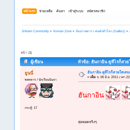
หน้าแรก
ช่วยเหลือ
ค้นหา
เข้าสู่ระบบ
สมัครสมาชิก
Sritown Community
»
Korean Zone
»
ห้องภาพดารา-คนดังทั่วโลก (Gallery)
»
หน้า: [
1
]
ผู้เขียน
หัวข้อ: ฮันกาอิน ดูทีไรก็สวย
ฮันกาอิน ดูทีไรก็สวยใสเสม
ยูนนี่
«
เมื่อ:
จ. 06 มิ.ย. 2011 เวลา 22
พลทหาร / นักเรียนนินจา
ฮันกาอิน
กระทู้: 17
สุดยอดจริงๆ