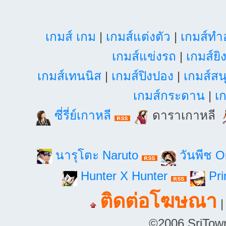
เกมส์ เกม
|
เกมส์แต่งตัว
|
เกมส์ท
เกมส์แข่งรถ
|
เกมส์ยิ
เกมส์เทนนิส
|
เกมส์ปิงปอง
|
เกมส์สน
เกมส์กระดาน
|
เก
ซี่รี่ย์เกาหลี
ดาราเกาหลี
นารุโตะ Naruto
วันพีช 
Hunter X Hunter
Pri
ติดต่อโฆษณา
©2006 SriTown.