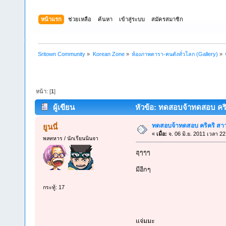
หน้าแรก
ช่วยเหลือ
ค้นหา
เข้าสู่ระบบ
สมัครสมาชิก
Sritown Community
»
Korean Zone
»
ห้องภาพดารา-คนดังทั่วโลก (Gallery)
»
หน้า: [
1
]
ผู้เขียน
หัวข้อ: ทดสอบจ้าทดสอบ คริค
ทดสอบจ้าทดสอบ คริคริ สา
ยูนนี่
«
เมื่อ:
จ. 06 มิ.ย. 2011 เวลา 22
พลทหาร / นักเรียนนินจา
ฮุๆๆๆ
มีอีกๆ
กระทู้: 17
แจ่มมะ