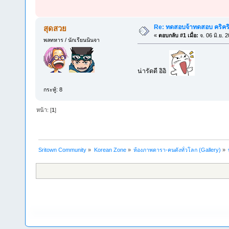
Re: ทดสอบจ้าทดสอบ คริคร
สุดสวย
«
ตอบกลับ #1 เมื่อ:
จ. 06 มิ.ย. 
พลทหาร / นักเรียนนินจา
น่ารัดดี อิอิ
กระทู้: 8
หน้า: [
1
]
Sritown Community
»
Korean Zone
»
ห้องภาพดารา-คนดังทั่วโลก (Gallery)
»