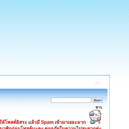
ข่าว:
ิดให้โพสต์อิสระ แล้วมี Spam เข้ามาเยอะมาก
ครสมาชิกก่อนโพสต์นะคะ ขออภัยในความไม่สะดวกค่ะ