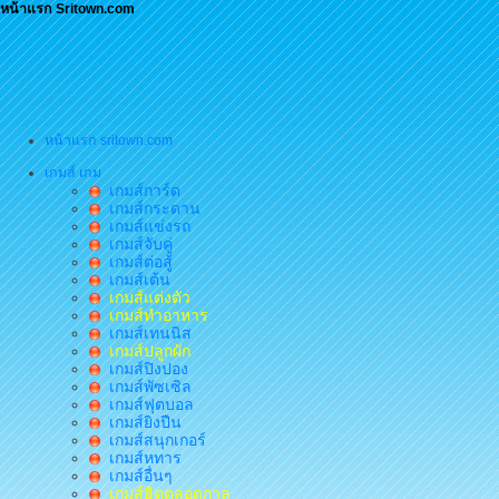
หน้าแรก Sritown.com
หน้าแรก sritown.com
เกมส์ เกม
เกมส์การ์ด
เกมส์กระดาน
เกมส์แข่งรถ
เกมส์จับคู่
เกมส์ต่อสู้
เกมส์เต้น
เกมส์แต่งตัว
เกมส์ทำอาหาร
เกมส์เทนนิส
เกมส์ปลูกผัก
เกมส์ปิงปอง
เกมส์พัซเซิล
เกมส์ฟุตบอล
เกมส์ยิงปืน
เกมส์สนุกเกอร์
เกมส์หทาร
เกมส์อื่นๆ
เกมส์ฮิตตลอดกาล