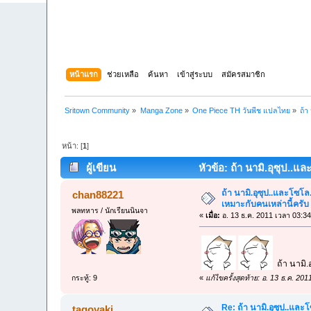
หน้าแรก
ช่วยเหลือ
ค้นหา
เข้าสู่ระบบ
สมัครสมาชิก
Sritown Community
»
Manga Zone
»
One Piece TH วันพีช แปลไทย
»
ถ้า
หน้า: [
1
]
ผู้เขียน
หัวข้อ: ถ้า นามิ.อุซุป..แ
ถ้า นามิ.อุซุป..และโซโล
chan88221
เหมาะกับคนเหล่านี้ครับ
พลทหาร / นักเรียนนินจา
«
เมื่อ:
อ. 13 ธ.ค. 2011 เวลา 03:34
ถ้า นามิ.
กระทู้: 9
«
แก้ไขครั้งสุดท้าย: อ. 13 ธ.ค. 2
Re: ถ้า นามิ.อุซุป..และ
tagoyaki