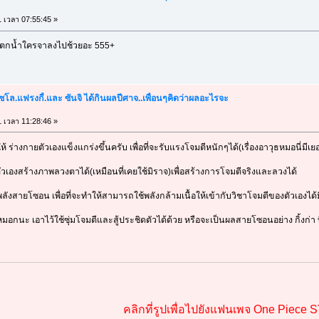
1 เวลา 07:55:45 »
าตกน้ำใครจาลงไปช้วยอะ 555+
โซโล.แฟรงกี้.และ ซันจิ ได้กินผลปีศาจ..เพื่อนๆคิดว่าผลอะไรจะ
1 เวลา 11:28:46 »
ให้ ร่างกายตัวเองแข็งแกร่งขึ้นครับ เพื่อที่จะรับแรงโจมตีหนักๆได้(เรื่องอาวุธหมอนี่มีเย
ตัวเองสร้างภาพลวงตาได้(เหมือนที่เคยใช้มิราจ)เพื่อสร้างการโจมตีจริงและลวงได้
พลังสายโซอน เพื่อที่จะทำให้สามารถใช้พลังกล้ามเนื้อให้เข้ากับวิชาโจมตีของตัวเองได้
มอกนะ เอาไว้ใช้ซุ่มโจมตีและสู้ประชิดตัวได้ด้วย หรือจะเป็นผลสายโซอนอย่าง กิ้งก่า
คลิกที่รูปเพื่อไปยังแฟนเพจ One Piece 