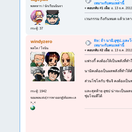
เหมาะกับคนเหล่านี้
พลทหาร / นักเรียนนินจา
«
ตอบกลับ #1 เมื่อ:
อ. 13 ธ.ค. 201
เวนกรรม กิงกันหมด แล้วเวล
กระทู้: 37
Re: ถ้า นามิ.อุซุป..และ
windyzero
เหมาะกับคนเหล่านี้
พลโท / โจนิน
«
ตอบกลับ #2 เมื่อ:
อ. 13 ธ.ค. 201
แฟรงกี้ คงต้องให้เป็นพลังที่ทำ
นามิคงต้องเป็นผลพลังที่ทำให้
ส่วนโซโลกับ ซันจิ คงต้องเป็น
และสุดท้าย อุซป น่าจะเป็นผลห
กระทู้: 1942
ซุ่มโจมตีได้
จอมพลแห่ง(การพาออกสู่)ท้องทะเล
>_<