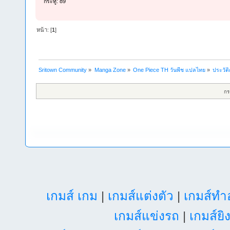
กระทู้: 89
หน้า: [
1
]
Sritown Community
»
Manga Zone
»
One Piece TH วันพีช แปลไทย
»
ประวัต
กร
เกมส์ เกม
|
เกมส์แต่งตัว
|
เกมส์ท
เกมส์แข่งรถ
|
เกมส์ยิ