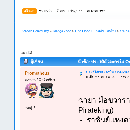
หน้าแรก
ช่วยเหลือ
ค้นหา
เข้าสู่ระบบ
สมัครสมาชิก
Sritown Community
»
Manga Zone
»
One Piece TH วันพีช แปลไทย
»
ประวัต
หน้า: [
1
]
ผู้เขียน
หัวข้อ: ประวัติตัวละครใน On
ประวัติตัวละครใน One Piec
Prometheus
«
เมื่อ:
พฤ. 01 ธ.ค. 2011 เวลา 22
พลทหาร / นักเรียนนินจา
ฉายา มือขวาราช
Pirateking)
กระทู้: 3
- ราชันย์แห่งคว