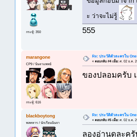
ข้อมูลก็อปมาจาก เ
ะ ว่าจะไม่รู้
555
กระทู้: 350
Re: ประวัติตัวละครใน One
marangone
«
ตอบกลับ #4 เมื่อ:
ศ. 02 ธ.ค. 
CP9 / นินจาแพทย์
ของปลอมครับ เห็
กระทู้: 616
Re: ประวัติตัวละครใน One
blackboytong
«
ตอบกลับ #5 เมื่อ:
ศ. 02 ธ.ค. 
พลทหาร / นักเรียนนินจา
ลองอ่านดูละครั