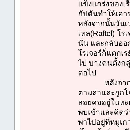
แข็งแกร่งของเ
กัปตันทำให้เอ
หลังจากนั้นวันเ
เทล(Raftel) โรเจอร
นั่น และกลับอ
โรเจอร์ก็แตกเร
ไป บางคนตั้งกลุ
ต่อไป
หลังจากนั้นอีก
ตามล่าและถูกโ
ลอยคออยู่ในทะเ
พบเข้าและคิดว่า
พาไปอยู่ที่หมู่