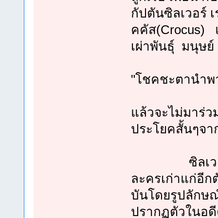
กัปตันซิลเวอร์ 
คคัส(Crocus) แ
เผ่าพันธุ์ มนุษย์
"โชคชะตานำพาให้
แล้วจะไม่มาร่วมก
ประโยคสั้นๆจาก โ
ซิลเวอร์ เรย์ล
ละครเก่าแก่อีกตั
บันโดยรูปลักษณ
ปรากฏตัวในอดี