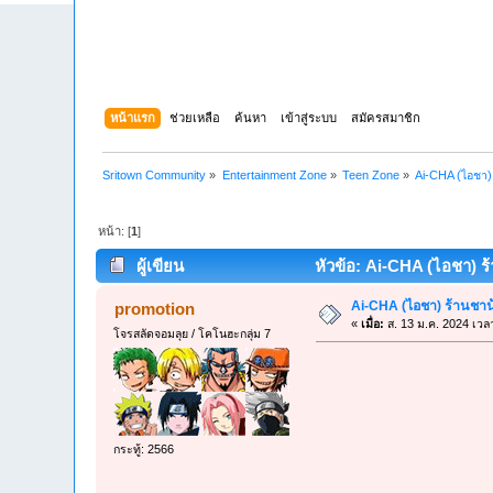
หน้าแรก
ช่วยเหลือ
ค้นหา
เข้าสู่ระบบ
สมัครสมาชิก
Sritown Community
»
Entertainment Zone
»
Teen Zone
»
Ai-CHA (ไอชา) 
หน้า: [
1
]
ผู้เขียน
หัวข้อ: Ai-CHA (ไอชา) ร้
Ai-CHA (ไอชา) ร้านชาน้
promotion
«
เมื่อ:
ส. 13 ม.ค. 2024 เวล
โจรสลัดจอมลุย / โคโนฮะกลุ่ม 7
กระทู้: 2566