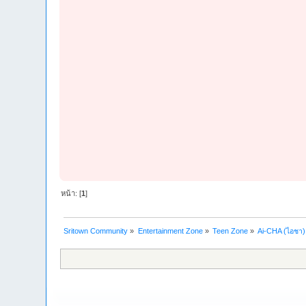
หน้า: [
1
]
Sritown Community
»
Entertainment Zone
»
Teen Zone
»
Ai-CHA (ไอชา) 