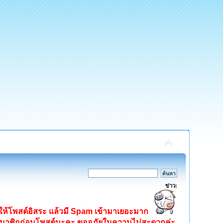
ข่าว:
ิดให้โพสต์อิสระ แล้วมี Spam เข้ามาเยอะมาก
ครสมาชิกก่อนโพสต์นะคะ ขออภัยในความไม่สะดวกค่ะ