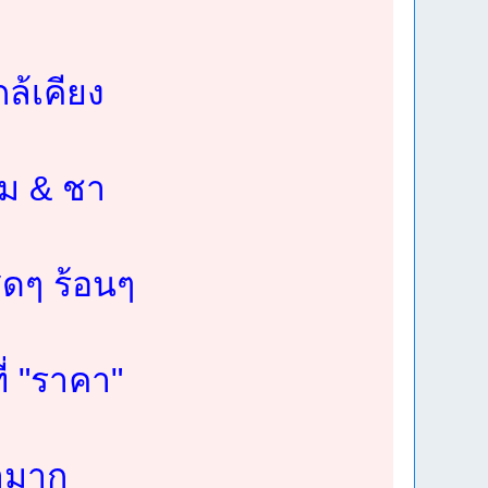
กล้เคียง
ีม & ชา
สดๆ ร้อนๆ
ี่ "ราคา"
๋ามาก