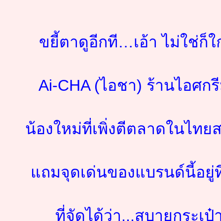
ขยี้ตาดูอีกที…เอ้า ไม่ใช่ก็ใ
Ai-CHA (ไอชา) ร้านไอศกร
น้องใหม่ที่เพิ่งตีตลาดในไทย
แถมจุดเด่นของแบรนด์นี้อยู่ท
ที่จัดได้ว่า...สบายกระเป