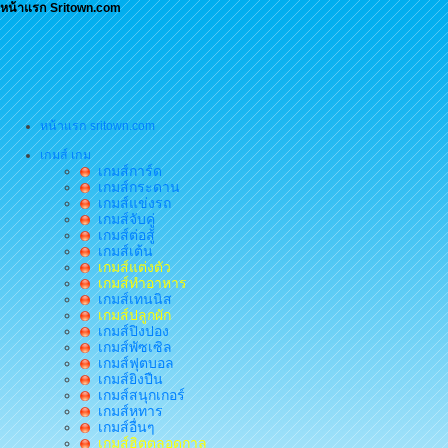
หน้าแรก Sritown.com
หน้าแรก sritown.com
เกมส์ เกม
เกมส์การ์ด
เกมส์กระดาน
เกมส์แข่งรถ
เกมส์จับคู่
เกมส์ต่อสู้
เกมส์เต้น
เกมส์แต่งตัว
เกมส์ทำอาหาร
เกมส์เทนนิส
เกมส์ปลูกผัก
เกมส์ปิงปอง
เกมส์พัซเซิล
เกมส์ฟุตบอล
เกมส์ยิงปืน
เกมส์สนุกเกอร์
เกมส์หทาร
เกมส์อื่นๆ
เกมส์ฮิตตลอดกาล