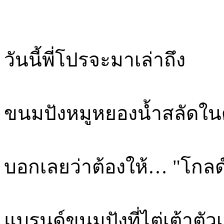
วันนี้พี่โปรจะมาเล่าถึง
ขนมปังหมูหยองน้ำสลัดใ
บอกเลยว่าต้องให้… "โกลด
แบรนด์ขนมปังที่ไต่เต้าตัว