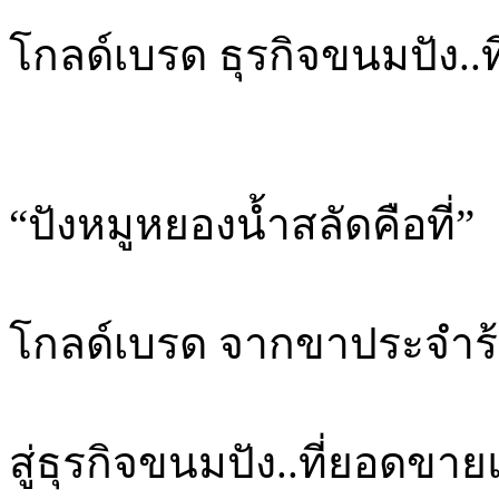
โกลด์เบรด ธุรกิจขนมปัง.
“ปังหมูหยองน้ำสลัดคือที่”
โกลด์เบรด จากขาประจำร
สู่ธุรกิจขนมปัง..ที่ยอดขา