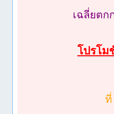
เฉลี่ยตกก
โปรโมชั
ที