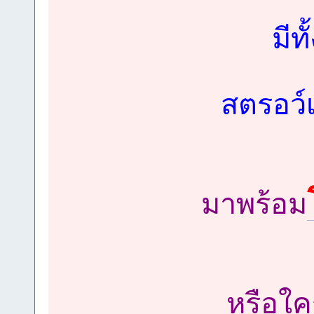
มีท
สตรอว์เ
มาพร้อม
หรือใค