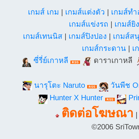
เกมส์ เกม
|
เกมส์แต่งตัว
|
เกมส์ท
เกมส์แข่งรถ
|
เกมส์ยิ
เกมส์เทนนิส
|
เกมส์ปิงปอง
|
เกมส์สน
เกมส์กระดาน
|
เก
ซี่รี่ย์เกาหลี
ดาราเกาหลี
นารุโตะ Naruto
วันพีช 
Hunter X Hunter
Pri
ติดต่อโฆษณา
©2006 SriTown.