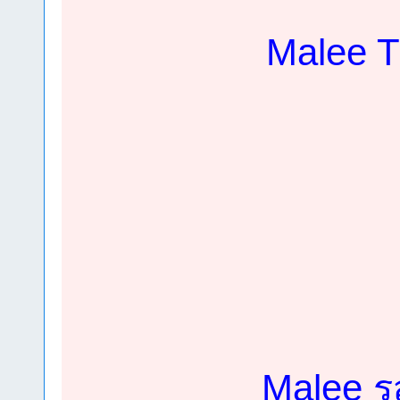
Malee Tro
Malee รสล