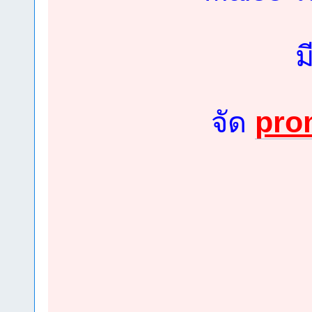
ม
pro
จัด