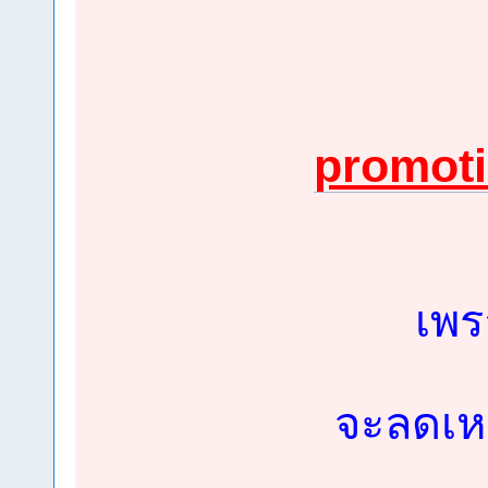
promot
เพร
จะลดเหล