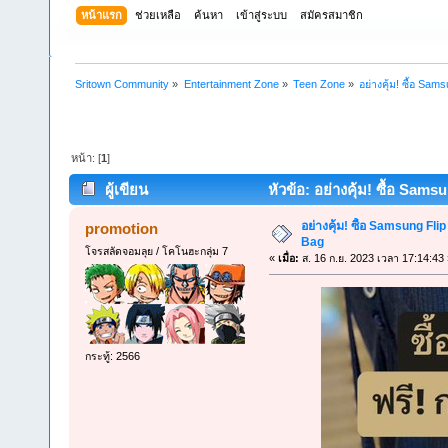
หน้าแรก
ช่วยเหลือ
ค้นหา
เข้าสู่ระบบ
สมัครสมาชิก
Sritown Community
»
Entertainment Zone
»
Teen Zone
»
อย่างคุ้ม! ซื้อ Sam
หน้า: [
1
]
ผู้เขียน
หัวข้อ: อย่างคุ้ม! ซื้อ Sams
อย่างคุ้ม! ซื้อ Samsung Flip
promotion
Bag
โจรสลัดจอมลุย / โคโนฮะกลุ่ม 7
«
เมื่อ:
ส. 16 ก.ย. 2023 เวลา 17:14:43 
กระทู้: 2566