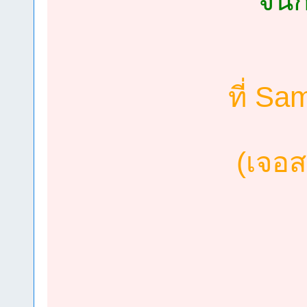
จนก
ที่ S
(เจอ