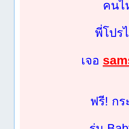
คนไหน
พี่โปร
sam
เจอ
ฟรี! กร
รุ่น Ba