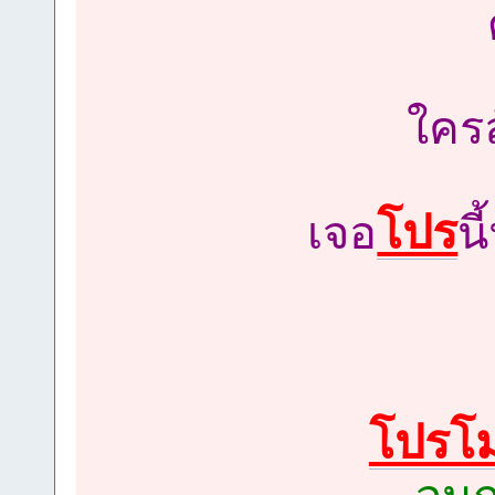
ใครล
โปร
เจอ
น
โปรโม