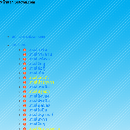
หน้าแรก Sritown.com
หน้าแรก sritown.com
เกมส์ เกม
เกมส์การ์ด
เกมส์กระดาน
เกมส์แข่งรถ
เกมส์จับคู่
เกมส์ต่อสู้
เกมส์เต้น
เกมส์แต่งตัว
เกมส์ทำอาหาร
เกมส์เทนนิส
เกมส์ปลูกผัก
เกมส์ปิงปอง
เกมส์พัซเซิล
เกมส์ฟุตบอล
เกมส์ยิงปืน
เกมส์สนุกเกอร์
เกมส์หทาร
เกมส์อื่นๆ
เกมส์ฮิตตลอดกาล