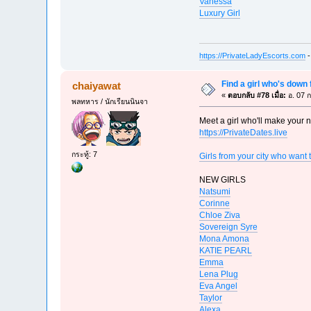
Vanessa
Luxury Girl
https://PrivateLadyEscorts.com
-
Find a girl who's down 
chaiyawat
«
ตอบกลับ #78 เมื่อ:
อ. 07 ก
พลทหาร / นักเรียนนินจา
Meet a girl who'll make your n
https://PrivateDates.live
กระทู้: 7
Girls from your city who want 
NEW GIRLS
Natsumi
Corinne
Chloe Ziva
Sovereign Syre
Mona Amona
KATIE PEARL
Emma
Lena Plug
Eva Angel
Taylor
Alexa