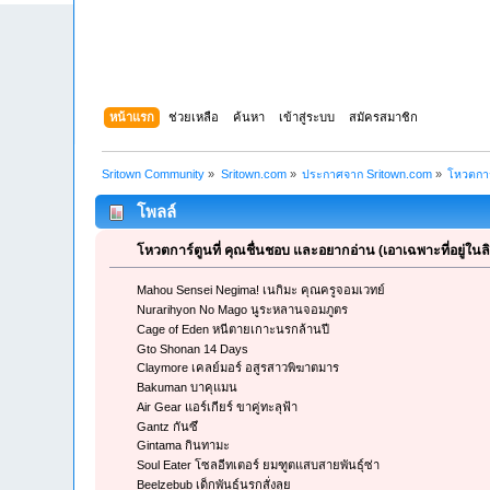
หน้าแรก
ช่วยเหลือ
ค้นหา
เข้าสู่ระบบ
สมัครสมาชิก
Sritown Community
»
Sritown.com
»
ประกาศจาก Sritown.com
»
โหวตการ
โพลล์
โหวตการ์ตูนที่ คุณชื่นชอบ และอยากอ่าน (เอาเฉพาะที่อยู่ในลิ
Mahou Sensei Negima! เนกิมะ คุณครูจอมเวทย์
Nurarihyon No Mago นูระหลานจอมภูตร
Cage of Eden หนีตายเกาะนรกล้านปี
Gto Shonan 14 Days
Claymore เคลย์มอร์ อสูรสาวพิฆาตมาร
Bakuman บาคุแมน
Air Gear แอร์เกียร์ ขาคู่ทะลุฟ้า
Gantz กันซึ
Gintama กินทามะ
Soul Eater โซลอีทเตอร์ ยมฑูตแสบสายพันธุ์ซ่า
Beelzebub เด็กพันธุ์นรกสั่งลุย