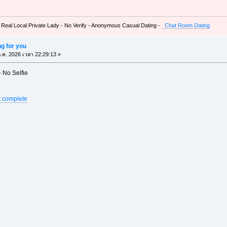
 Real Local Private Lady - No Verify - Anonymous Casual Dating -
Chat Room Dating
ing for you
.ค. 2026 เวลา 22:29:13 »
- No Selfie
ht complete