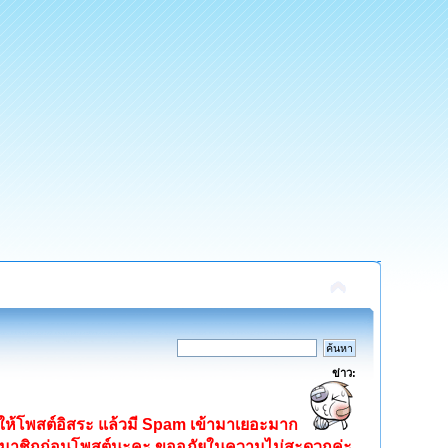
ข่าว:
ิดให้โพสต์อิสระ แล้วมี Spam เข้ามาเยอะมาก
ครสมาชิกก่อนโพสต์นะคะ ขออภัยในความไม่สะดวกค่ะ