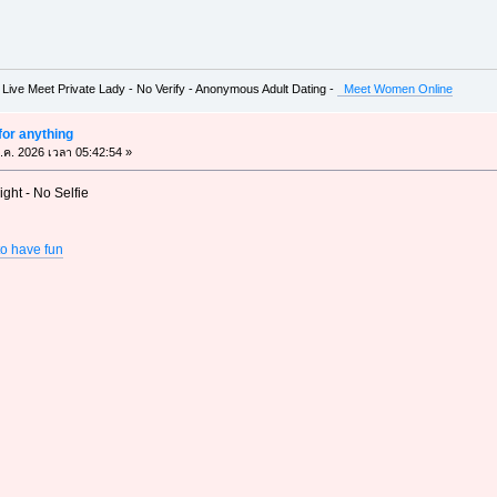
 Live Meet Private Lady - No Verify - Anonymous Adult Dating -
Meet Women Online
for anything
.ค. 2026 เวลา 05:42:54 »
ight - No Selfie
to have fun