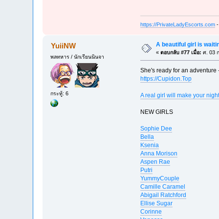
https://PrivateLadyEscorts.com
-
A beautiful girl is wait
YuiiNW
«
ตอบกลับ #77 เมื่อ:
ศ. 03 ก
พลทหาร / นักเรียนนินจา
She's ready for an adventure 
https://Cupidon.Top
กระทู้: 6
A real girl will make your nig
NEW GIRLS
Sophie Dee
Bella
Ksenia
Anna Morison
Aspen Rae
Putri
YummyCouple
Camille Caramel
Abigail Ratchford
Ellise Sugar
Corinne