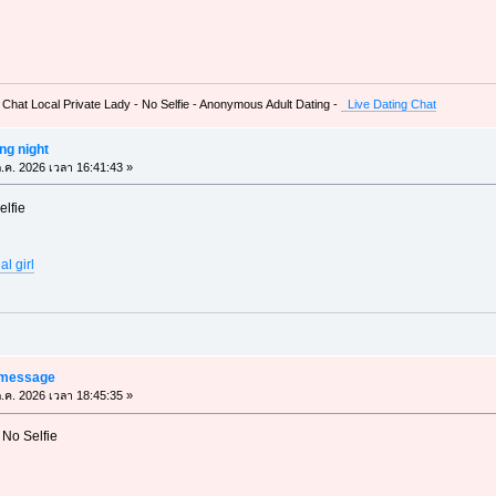
 Chat Local Private Lady - No Selfie - Anonymous Adult Dating -
Live Dating Chat
ing night
.ค. 2026 เวลา 16:41:43 »
elfie
l girl
r message
.ค. 2026 เวลา 18:45:35 »
 No Selfie