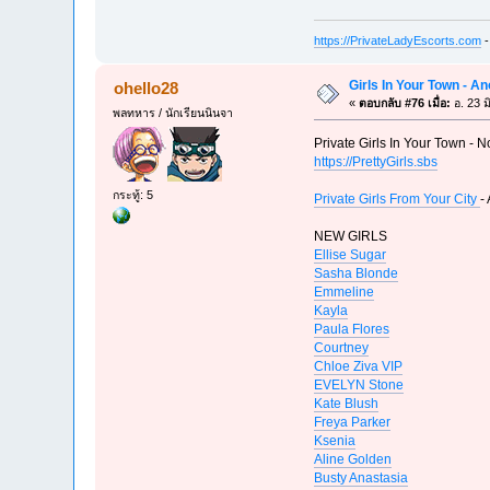
https://PrivateLadyEscorts.com
-
Girls In Your Town - A
ohello28
«
ตอบกลับ #76 เมื่อ:
อ. 23 ม
พลทหาร / นักเรียนนินจา
Private Girls In Your Town - N
https://PrettyGirls.sbs
กระทู้: 5
Private Girls From Your City
-
NEW GIRLS
Ellise Sugar
Sasha Blonde
Emmeline
Kayla
Paula Flores
Courtney
Chloe Ziva VIP
EVELYN Stone
Kate Blush
Freya Parker
Ksenia
Aline Golden
Busty Anastasia