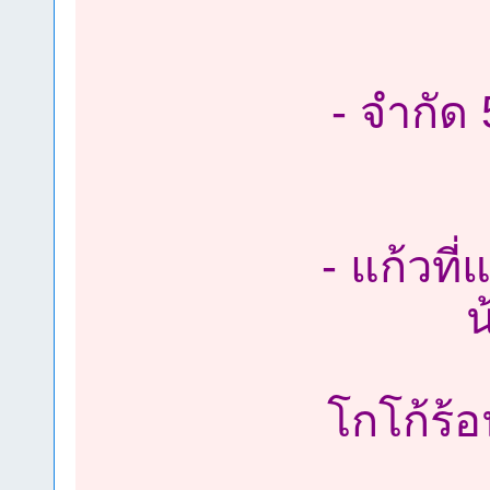
- จำกัด 
- แก้วที
น
โกโก้ร้อ