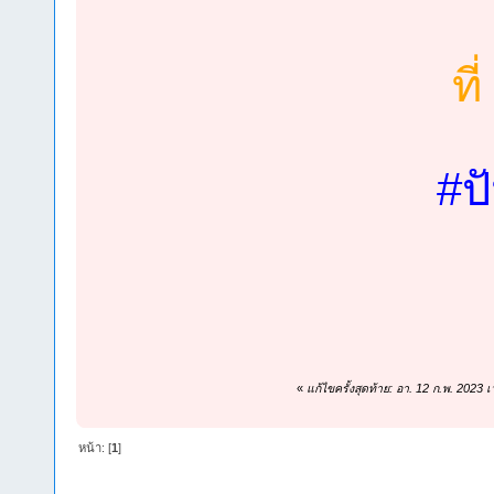
ที
#ป
«
แก้ไขครั้งสุดท้าย: อา. 12 ก.พ. 2023
หน้า: [
1
]