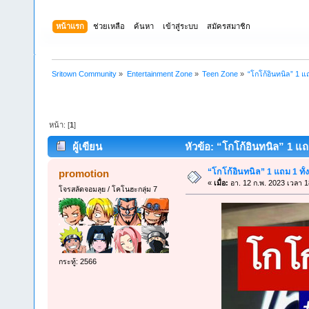
หน้าแรก
ช่วยเหลือ
ค้นหา
เข้าสู่ระบบ
สมัครสมาชิก
Sritown Community
»
Entertainment Zone
»
Teen Zone
»
“โกโก้อินทนิล” 1 แถม
หน้า: [
1
]
ผู้เขียน
หัวข้อ: “โกโก้อินทนิล” 1 แถม 
“โกโก้อินทนิล” 1 แถม 1 ทั้งร
promotion
«
เมื่อ:
อา. 12 ก.พ. 2023 เวลา 1
โจรสลัดจอมลุย / โคโนฮะกลุ่ม 7
กระทู้: 2566