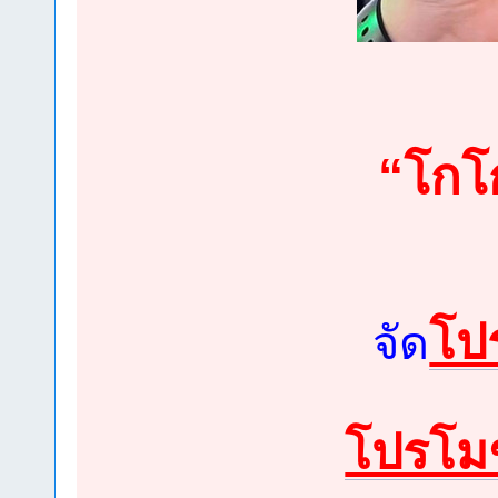
“โกโก
โป
จัด
โปรโมช