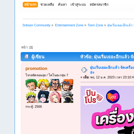
หน้าแรก
ช่วยเหลือ
ค้นหา
เข้าสู่ระบบ
สมัครสมาชิก
Sritown Community
»
Entertainment Zone
»
Teen Zone
»
ฝุ่นเริ่มเยอะอีกแล้
หน้า: [
1
]
ผู้เขียน
หัวข้อ: ฝุ่นเริ่มเยอะอีกแล้ว 
ฝุ่นเริ่มเยอะอีกแล้ว จัดเครื
promotion
ฮะ
โจรสลัดจอมลุย / โคโนฮะกลุ่ม 7
«
เมื่อ:
พฤ. 12 ม.ค. 2023 เวลา 23:10:4
กระทู้: 2566