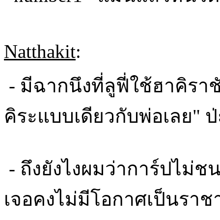
Natthakit
:
- มีฉากนึงที่ลูฟี่ใช้ฮาคิราช
คิระแบบเดียวกับพ่อเลย" ป่
- ถึงยังไงผมว่าการ์ปไม่ชน
เจอคงไม่มีโอกาศเป็นราช