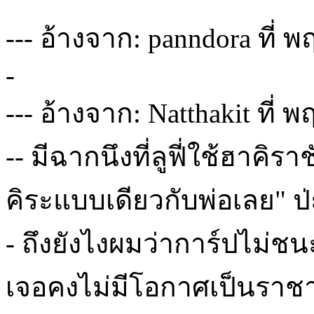
--- อ้างจาก: panndora ที่ พ
-
--- อ้างจาก: Natthakit ที่ 
-- มีฉากนึงที่ลูฟี่ใช้ฮาคิรา
คิระแบบเดียวกับพ่อเลย" ป่
- ถึงยังไงผมว่าการ์ปไม่ชน
เจอคงไม่มีโอกาศเป็นราช