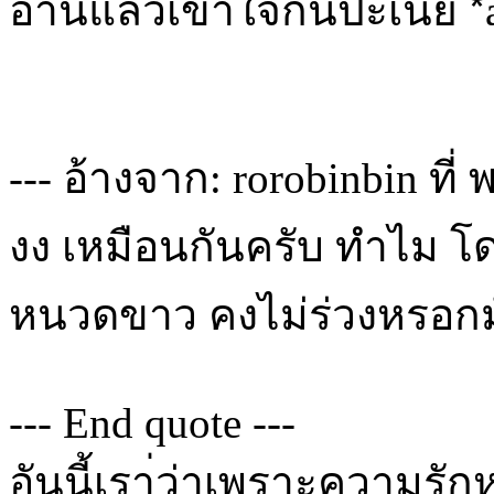
อ่านแล้วเข้าใจกันปะเนี่ย *้ั
--- อ้างจาก: rorobinbin ที่
งง เหมือนกันครับ ทำไม โดน
หนวดขาว คงไม่ร่วงหรอกมั
--- End quote ---
อันนี้เรา่ว่าเพราะความร