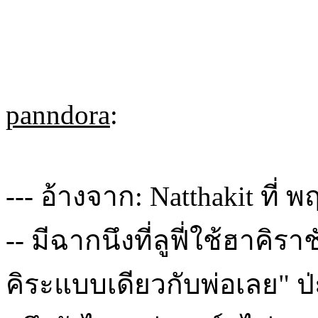
panndora
:
--- อ้างจาก: Natthakit ที่ 
-- มีฉากนึงที่ลูฟี่ใช้ฮาคิรา
คิระแบบเดียวกับพ่อเลย" ป่