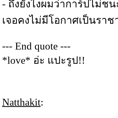
- ถึงยังไงผมว่าการ์ปไม่ชน
เจอคงไม่มีโอกาศเป็นราช
--- End quote ---
*love* อ่ะ แปะรูป!!
Natthakit
: