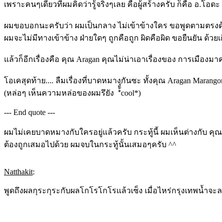
เพราะคนๆเดียวที่ผมคิดว่ารู้จริงๆเลย คือผู้สร้างครับ ก็คือ อ.โอดะ
ผมขอบอกนะครับว่า ผมเป็นกลาง ไม่เข้าข้างใคร ขอพูดตามตรงด
ผมจะไม่มีทางเข้าข้าง ฝ่ายใดๆ ถูกคือถูก ผิดคือผิด ขอยืนยัน ด้วย
แล้วก็อีกเรื่องคือ คุณ Aragan คุณไม่น่าเอาเรื่องของ การเมืองมาค
โอเคสุดท้าย.... ลืมเรื่องที่บาดหมางกันซะ ทั้งคุณ Aragan Marang
(หล่อๆ เห็นความหล่อของผมรึยัง *้ั์cool*)
--- End quote ---
ผมไม่เคยบาดหมางกับใครอยู่แล้วครับ กระทู้นี้ ผมเห็นต่างกับ คุณ
ต้องถูกเสมอไปด้วย ผมจบในกระทู้นั้นเสมอๆครับ ^^
Natthakit
:
พูดถึงผลกุระกุระกับผลโกโรโกโรแล้วเซ็ง เมื่อไหร่กรุงเทพน้ำจะ