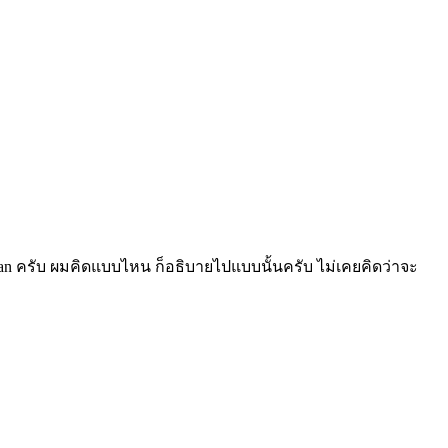
ragan ครับ ผมคิดแบบไหน ก็อธิบายไปแบบนั้นครับ ไม่เคยคิดว่าจะ