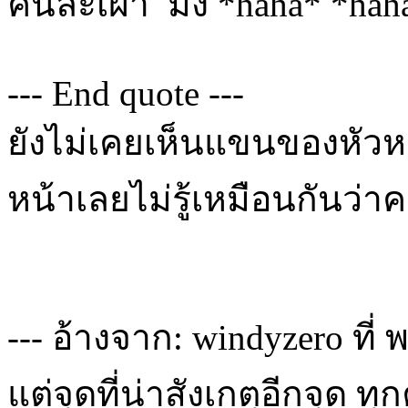
คนละเผ่า มั้ง *haha* *hah
--- End quote ---
ยังไม่เคยเห็นแขนของหัวหน
หน้าเลยไม่รู้เหมือนกันว่าค
--- อ้างจาก: windyzero ที่ 
แต่จุดที่น่าสังเกตุอีกจุด ท