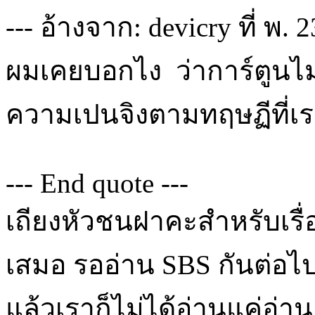
--- อ้างจาก: devicry ที่ พ. 
ผมเคยบอกไง ว่าการ์ตูนไ
ความเปนจิงตามทฤษฏีที่เร
--- End quote ---
เถียงหัวชนฝาคะสำหรับเรื่
เสมอ รออ่าน SBS กันต่อไป
แล้วเราก็ไม่ได้อ่านแค่อ่