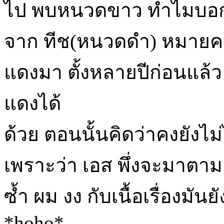
ไป พบหนวดขาว ทำไมบอกว่า 
จาก ทีช(หนวดดำ) หมายคว
แดงมา ตั้งหลายปีก่อนแล้
แดงได้
ด้วย ตอนนั้นคิดว่าคงยังไม่
เพราะว่า เอส พึ่งจะมาตาม
ซ้ำ ผม งง กับเนื้อเรื่องมั
*hoho*