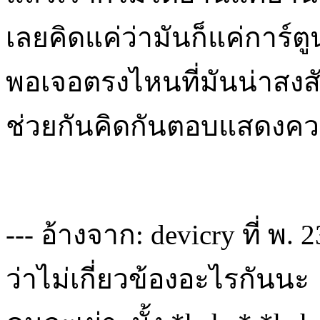
เลยคิดแค่ว่ามันก็แค่การ์ต
พอเจอตรงไหนที่มันน่าสงส
ช่วยกันคิดกันตอบแสดงคว
--- อ้างจาก: devicry ที่ พ.
ว่าไม่เกี่ยวข้องอะไรกันน