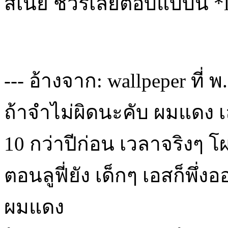
สิเนี่ย ชัวร์เลยตอบแบบนี้ *
--- อ้างจาก: wallpeper ที่ 
ถ้าจำไม่ผิดนะคับ ผมแดง เล
10 กว่าปีก่อน เวลาจริงๆ โผ
ตอนลูฟี่ยัง เด็กๆ เอสก็พึ่ง
ผมแดง