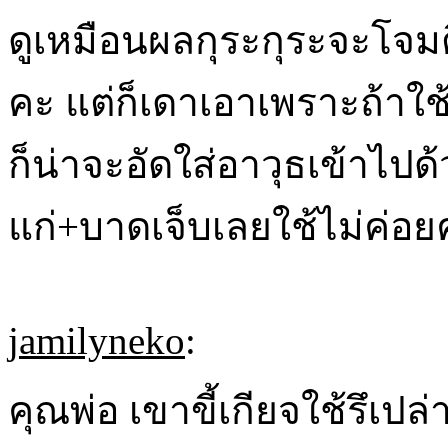
ดูเหมือนผลกุระกุระจะโจมต
คะ แต่ก็เดาเอาเพราะถ้าใช
ก็น่าจะอัดใส่อาวุธเข้าไปด
แก่+บาดเจ็บเลยใช้ไม่ค่อ
jamilyneko
:
คุณพ่อ เขาขี้เกียจใช้รึเ