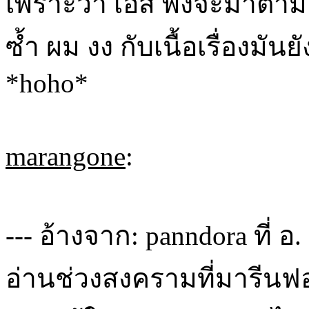
เพราะว่า เอส พึ่งจะมาตาม
ซ้ำ ผม งง กับเนื้อเรื่องมั
*hoho*
marangone
:
--- อ้างจาก: panndora ที่ อ
อ่านช่วงสงครามที่มารีนฟ