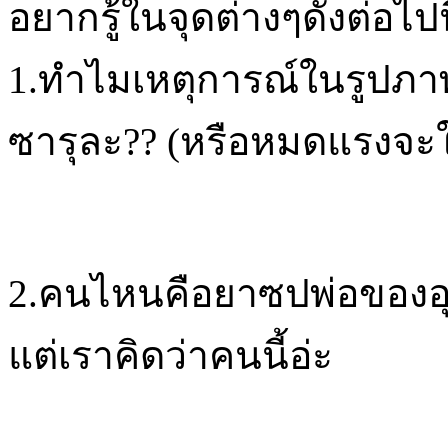
อยากรู้ในจุดต่างๆดังต่อไปน
1.ทำไมเหตุการณ์ในรูปภาพ
ซารุละ?? (หรือหมดแรงจะใ
2.คนไหนคือยาซปพ่อของอุ
แต่เราคิดว่าคนนี้อ่ะ