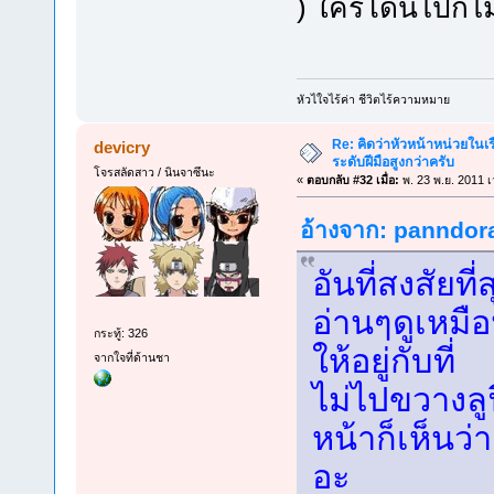
) ใครโดนไปก็ไม
หัวไใจไร้ค่า ชีวิตไร้ความหมาย
Re: คิดว่าหัวหน้าหน่วยใน
devicry
ระดับฝีมือสูงกว่าครับ
โจรสลัดสาว / นินจาซึนะ
«
ตอบกลับ #32 เมื่อ:
พ. 23 พ.ย. 2011 เ
อ้างจาก: panndora 
อันที่สงสัยท
อ่านๆดูเหมื
กระทู้: 326
ให้อยู่กับที่
จากใจที่ด้านชา
ไม่ไปขวางลู
หน้าก็เห็นว่
อะ