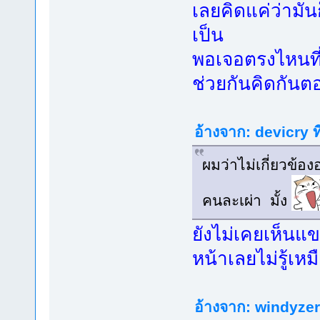
เลยคิดแค่ว่ามัน
เป็น
พอเจอตรงไหนที่
ช่วยกันคิดกัน
อ้างจาก: devicry ท
ผมว่าไม่เกี่ยวข้
คนละเผ่า มั้ง
ยังไม่เคยเห็นแ
หน้าเลยไม่รู้เห
อ้างจาก: windyzero