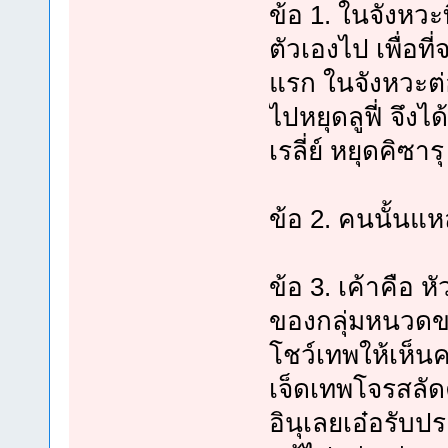
ข้อ 1. ในจังหวะ
ตัวเองไป เพื่อท
แรก ในจังหวะต่
ไปหยุดลูฟี่ จึง
เรลี่ย์ หยุดคิซา
ข้อ 2. คนนั้นแห
ข้อ 3. เค้าคือ หั
ของกลุ่มหนวดขา
โชว์เทพให้เห็นค
เจ็ดเทพโจรสลัด
อินุเลยเอ๋อรับป