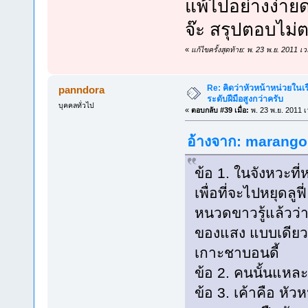
แพ้ไปอย่างง่ายดา
จ๊ะ สรุปตอบไม่
«
แก้ไขครั้งสุดท้าย: พ. 23 พ.ย. 2011
Re: คิดว่าหัวหน้าหน่วยใน
panndora
ระดับฝีมือสูงกว่าครับ
บุคคลทั่วไป
«
ตอบกลับ #39 เมื่อ:
พ. 23 พ.ย. 2011 เ
อ้างจาก: marangon
ข้อ 1. ในจังหวะที
เพื่อที่จะไปหยุดล
หนวดขาวรู้แล้วว่า 
ของแสง แบบเดียวกับท
เกาะชาบอนดี้
ข้อ 2. คนนั้นแหละ
ข้อ 3. เค้าคือ หัวห