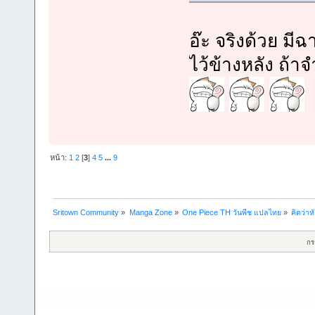
อ๊ะ จริงด้วย มี
ไว้ข้างหลัง ถ้า
หน้า:
1
2
[
3
]
4
5
...
9
Sritown Community
»
Manga Zone
»
One Piece TH วันพีช แปลไทย
»
คิดว่า
กร