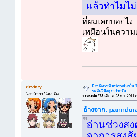
แล้วทำไมไม่ใ
ที่ผมเคยบอกไง 
เหมือนในความเ
Re: คิดว่าหัวหน้าหน่วยใน
devicry
ระดับฝีมือสูงกว่าครับ
โจรสลัดสาว / นินจาซึนะ
«
ตอบกลับ #33 เมื่อ:
พ. 23 พ.ย. 2011 เ
อ้างจาก: panndora 
อ่านช่วงสง
อาการสงสัย