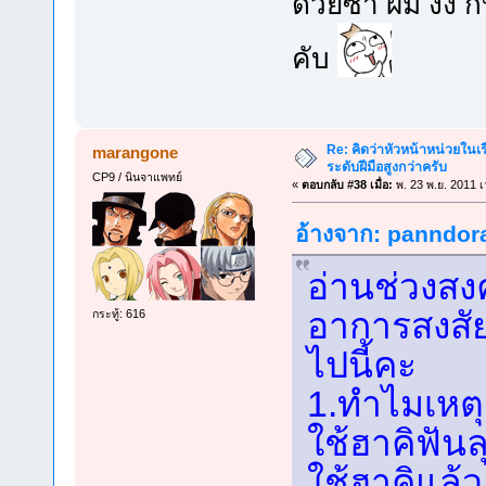
ด้วยซ้ำ ผม งง กั
คับ
Re: คิดว่าหัวหน้าหน่วยใน
marangone
ระดับฝีมือสูงกว่าครับ
CP9 / นินจาแพทย์
«
ตอบกลับ #38 เมื่อ:
พ. 23 พ.ย. 2011 เ
อ้างจาก: panndora 
อ่านช่วงสง
อาการสงสัย
กระทู้: 616
ไปนี้คะ
1.ทำไมเหต
ใช้ฮาคิฟัน
ใช้ฮาคิแล้