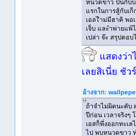
หนวดขาว ปืนกับบาู
แรกในการสู้กับเก็
เอลไำม่มีฮาคิ พอเ
เจ็บ และำพ่ายแพ้ไป
เปล่า จ๊ะ สรุปตอบ
แสดงว่าไ
เลยสิเนี่ย ชั
อ้างจาก: wallpeper
ถ้าจำไม่ผิดนะคับ 
ปีก่อน เวลาจริงๆ โผ
เอสก็พึ่งออกทะเลไ
ไป พบหนวดขาว ทำไ