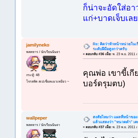
ก็น่าจะอัดใส่อา
แก่+บาดเจ็บเลย
Re: คิดว่าหัวหน้าหน่วยใน
jamilyneko
ระดับฝีมือสูงกว่าครับ
พลทหาร / นักเรียนนินจา
«
ตอบกลับ #36 เมื่อ:
พ. 23 พ.ย. 2011 เ
คุณพ่อ เขาขี้เกี
กระทู้: 48
บอร์ดรุมตบ)
โจรสลัด สเปเชี่ยลแมวเหมียว ~
สงสัยไหมว่า แผลที่หน้าของ 
wallpeper
แล้วแสดงว่า "หนวดดำ" เคยต
พลทหาร / นักเรียนนินจา
«
ตอบกลับ #37 เมื่อ:
พ. 23 พ.ย. 2011 เ