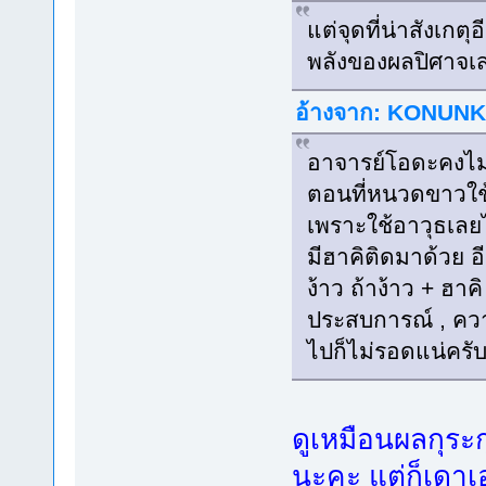
แต่จุดที่น่าสังเกตุ
พลังของผลปิศาจเส
อ้างจาก: KONUNKID
อาจารย์โอดะคงไม
ตอนที่หนวดขาวใช้
เพราะใช้อาวุธเลยไ
มีฮาคิติดมาด้วย 
ง้าว ถ้าง้าว + ฮ
ประสบการณ์ , คว
ไปก็ไม่รอดแน่ครั
ดูเหมือนผลกุระก
นะคะ แต่ก็เดาเ