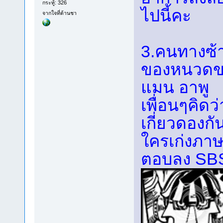
กระทู้: 326
ไปนี้คะ
จากใจที่ด้านชา
3.คนทางซ้า
ของหนวดข
แมน อาพู
เพื่อนๆคิดว
เกี่ยวดองกั
ใครเก่งภาษ
ตอบลง SBS