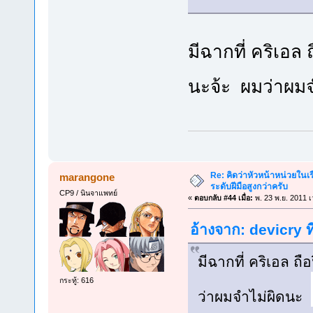
มีฉากที่ คริเอ
นะจ้ะ ผมว่าผม
Re: คิดว่าหัวหน้าหน่วยใน
marangone
ระดับฝีมือสูงกว่าครับ
CP9 / นินจาแพทย์
«
ตอบกลับ #44 เมื่อ:
พ. 23 พ.ย. 2011 เ
อ้างจาก: devicry ท
มีฉากที่ คริเอล 
กระทู้: 616
ว่าผมจำไม่ผิดนะ