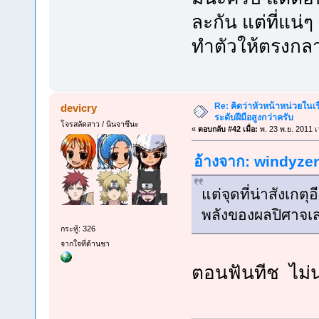
ละกัน แต่ที่แน่
ทำตัวให้ตรงกล
Re: คิดว่าหัวหน้าหน่วยใน
devicry
ระดับฝีมือสูงกว่าครับ
โจรสลัดสาว / นินจาซึนะ
«
ตอบกลับ #42 เมื่อ:
พ. 23 พ.ย. 2011 เ
อ้างจาก: windyzero
แต่จุดที่น่าสังเกตุ
พลังของผลปิศาจเส
กระทู้: 326
จากใจที่ด้านชา
ตอนฟันทีช ไม่น