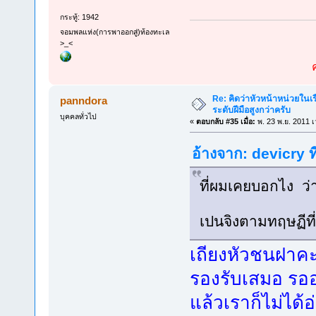
กระทู้: 1942
จอมพลแห่ง(การพาออกสู่)ท้องทะเล
>_<
Re: คิดว่าหัวหน้าหน่วยใน
panndora
ระดับฝีมือสูงกว่าครับ
บุคคลทั่วไป
«
ตอบกลับ #35 เมื่อ:
พ. 23 พ.ย. 2011 เ
อ้างจาก: devicry ท
ที่ผมเคยบอกไง ว
เปนจิงตามทฤษฏีที
เถียงหัวชนฝาคะ
รองรับเสมอ รออ
แล้วเราก็ไม่ได