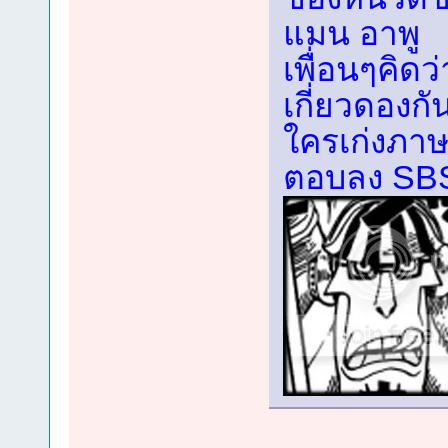
แมน อาพู
เพื่อนๆคิดว
เกี่ยวดองกั
ใครเก่งภาษ
ตอบลง SBS