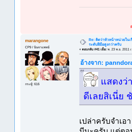
Re: คิดว่าหัวหน้าหน่วยใน
marangone
ระดับฝีมือสูงกว่าครับ
CP9 / นินจาแพทย์
«
ตอบกลับ #41 เมื่อ:
พ. 23 พ.ย. 2011 เ
อ้างจาก: panndora 
แสดงว่า
กระทู้: 616
ดีเลยสิเนี่ย
เปล่าครับจำเอา 
มีนะครับ แต่ตอ