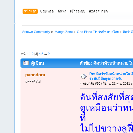
หน้าแรก
ช่วยเหลือ
ค้นหา
เข้าสู่ระบบ
สมัครสมาชิก
Sritown Community
»
Manga Zone
»
One Piece TH วันพีช แปลไทย
»
คิดว่า
หน้า:
1
2
[
3
]
4
5
...
9
ผู้เขียน
หัวข้อ: คิดว่าหัวหน้าหน่วยใ
Re: คิดว่าหัวหน้าหน่วยใน
panndora
ระดับฝีมือสูงกว่าครับ
บุคคลทั่วไป
«
ตอบกลับ #30 เมื่อ:
อ. 22 พ.ย. 2011 เ
อันที่สงสัยที
ดูเหมือนว่าหน
ที่
ไม่ไปขวางลูฟ