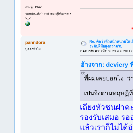
กระทู้: 1942
จอมพลแห่ง(การพาออกสู่)ท้องทะเล
>_<
Re: คิดว่าหัวหน้าหน่วยใน
panndora
ระดับฝีมือสูงกว่าครับ
บุคคลทั่วไป
«
ตอบกลับ #35 เมื่อ:
พ. 23 พ.ย. 2011 เ
อ้างจาก: devicry ท
ที่ผมเคยบอกไง ว
เปนจิงตามทฤษฏีที
เถียงหัวชนฝาคะ
รองรับเสมอ รออ
แล้วเราก็ไม่ได