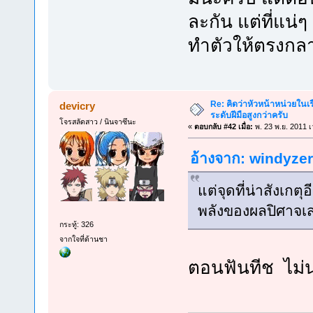
ละกัน แต่ที่แน่
ทำตัวให้ตรงกล
Re: คิดว่าหัวหน้าหน่วยใน
devicry
ระดับฝีมือสูงกว่าครับ
โจรสลัดสาว / นินจาซึนะ
«
ตอบกลับ #42 เมื่อ:
พ. 23 พ.ย. 2011 เ
อ้างจาก: windyzero
แต่จุดที่น่าสังเกตุ
พลังของผลปิศาจเส
กระทู้: 326
จากใจที่ด้านชา
ตอนฟันทีช ไม่น