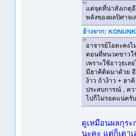
แต่จุดที่น่าสังเกตุ
พลังของผลปิศาจเส
อ้างจาก: KONUNKID
อาจารย์โอดะคงไม
ตอนที่หนวดขาวใช้
เพราะใช้อาวุธเลยไ
มีฮาคิติดมาด้วย 
ง้าว ถ้าง้าว + ฮ
ประสบการณ์ , คว
ไปก็ไม่รอดแน่ครั
ดูเหมือนผลกุระก
นะคะ แต่ก็เดาเ