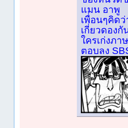
แมน อาพู
เพื่อนๆคิดว
เกี่ยวดองกั
ใครเก่งภาษ
ตอบลง SBS