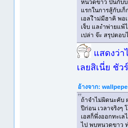
หนวดขาว ปืนกับบาู
แรกในการสู้กับเก็
เอลไำม่มีฮาคิ พอเ
เจ็บ และำพ่ายแพ้ไป
เปล่า จ๊ะ สรุปตอบ
แสดงว่าไ
เลยสิเนี่ย ชั
อ้างจาก: wallpeper
ถ้าจำไม่ผิดนะคับ 
ปีก่อน เวลาจริงๆ โผ
เอสก็พึ่งออกทะเลไ
ไป พบหนวดขาว ทำไ