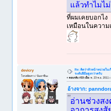
แล้วทำไมไม่ใ
ที่ผมเคยบอกไง 
เหมือนในความเ
Re: คิดว่าหัวหน้าหน่วยใน
devicry
ระดับฝีมือสูงกว่าครับ
โจรสลัดสาว / นินจาซึนะ
«
ตอบกลับ #33 เมื่อ:
พ. 23 พ.ย. 2011 เ
อ้างจาก: panndora 
อ่านช่วงสง
อาการสงสัย