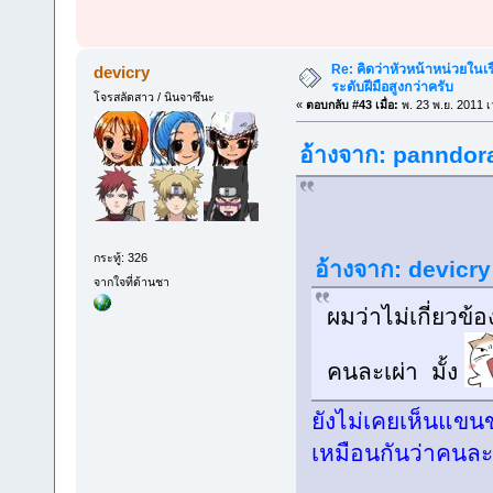
Re: คิดว่าหัวหน้าหน่วยใน
devicry
ระดับฝีมือสูงกว่าครับ
โจรสลัดสาว / นินจาซึนะ
«
ตอบกลับ #43 เมื่อ:
พ. 23 พ.ย. 2011 เ
อ้างจาก: panndora 
กระทู้: 326
อ้างจาก: devicry 
จากใจที่ด้านชา
ผมว่าไม่เกี่ยวข
คนละเผ่า มั้ง
ยังไม่เคยเห็นแขนข
เหมือนกันว่าคนละเ