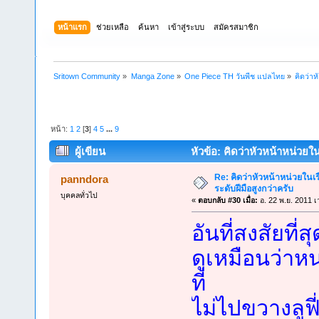
หน้าแรก
ช่วยเหลือ
ค้นหา
เข้าสู่ระบบ
สมัครสมาชิก
Sritown Community
»
Manga Zone
»
One Piece TH วันพีช แปลไทย
»
คิดว่า
หน้า:
1
2
[
3
]
4
5
...
9
ผู้เขียน
หัวข้อ: คิดว่าหัวหน้าหน่วยใ
Re: คิดว่าหัวหน้าหน่วยใน
panndora
ระดับฝีมือสูงกว่าครับ
บุคคลทั่วไป
«
ตอบกลับ #30 เมื่อ:
อ. 22 พ.ย. 2011 เ
อันที่สงสัยที
ดูเหมือนว่าหน
ที่
ไม่ไปขวางลูฟ