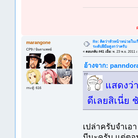
Re: คิดว่าหัวหน้าหน่วยใน
marangone
ระดับฝีมือสูงกว่าครับ
CP9 / นินจาแพทย์
«
ตอบกลับ #41 เมื่อ:
พ. 23 พ.ย. 2011 เ
อ้างจาก: panndora 
แสดงว่า
กระทู้: 616
ดีเลยสิเนี่ย
เปล่าครับจำเอา 
มีนะครับ แต่ตอ