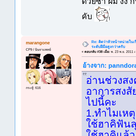
ด้วยซ้ำ ผม งง กั
คับ
Re: คิดว่าหัวหน้าหน่วยใน
marangone
ระดับฝีมือสูงกว่าครับ
CP9 / นินจาแพทย์
«
ตอบกลับ #38 เมื่อ:
พ. 23 พ.ย. 2011 เ
อ้างจาก: panndora 
อ่านช่วงสง
อาการสงสัย
กระทู้: 616
ไปนี้คะ
1.ทำไมเหต
ใช้ฮาคิฟัน
ใช้ฮาคิแล้