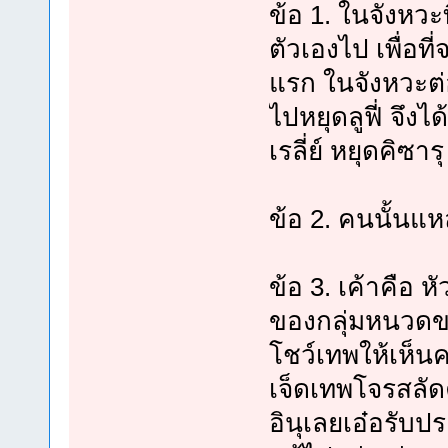
ข้อ 1. ในจังหวะ
ตัวเองไป เพื่อท
แรก ในจังหวะต่
ไปหยุดลูฟี่ จึง
เรลี่ย์ หยุดคิซา
ข้อ 2. คนนั้นแห
ข้อ 3. เค้าคือ หั
ของกลุ่มหนวดขา
โชว์เทพให้เห็นค
เจ็ดเทพโจรสลัด
อินุเลยเอ๋อรับป