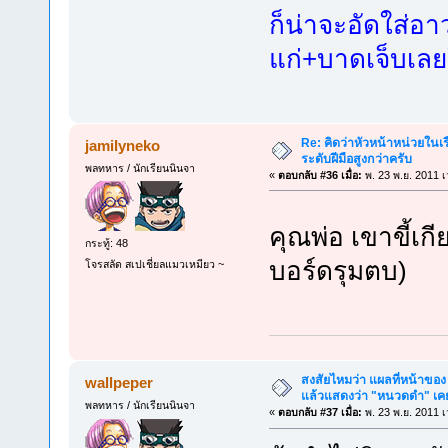
ก็น่าจะอัดใส่อา
แก่+บาดเจ็บเลย
Re: คิดว่าหัวหน้าหน่วยใน
jamilyneko
ระดับฝีมือสูงกว่าครับ
พลทหาร / นักเรียนนินจา
«
ตอบกลับ #36 เมื่อ:
พ. 23 พ.ย. 2011 เ
คุณพ่อ เขาขี้เกี
กระทู้: 48
บอร์ดรุมตบ)
โจรสลัด สเปเชี่ยลแมวเหมียว ~
สงสัยไหมว่า แผลที่หน้าของ 
wallpeper
แล้วแสดงว่า "หนวดดำ" เคยต
พลทหาร / นักเรียนนินจา
«
ตอบกลับ #37 เมื่อ:
พ. 23 พ.ย. 2011 เ