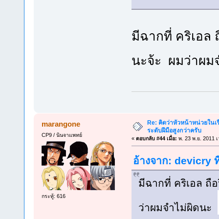
มีฉากที่ คริเอ
นะจ้ะ ผมว่าผม
Re: คิดว่าหัวหน้าหน่วยใน
marangone
ระดับฝีมือสูงกว่าครับ
CP9 / นินจาแพทย์
«
ตอบกลับ #44 เมื่อ:
พ. 23 พ.ย. 2011 เ
อ้างจาก: devicry ท
มีฉากที่ คริเอล 
กระทู้: 616
ว่าผมจำไม่ผิดนะ