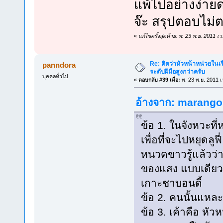
แพ้ไปอย่างง่ายดา
จ๊ะ สรุปตอบไม่
«
แก้ไขครั้งสุดท้าย: พ. 23 พ.ย. 2011
Re: คิดว่าหัวหน้าหน่วยใน
panndora
ระดับฝีมือสูงกว่าครับ
บุคคลทั่วไป
«
ตอบกลับ #39 เมื่อ:
พ. 23 พ.ย. 2011 เ
อ้างจาก: marangon
ข้อ 1. ในจังหวะที
เพื่อที่จะไปหยุดล
หนวดขาวรู้แล้วว่า 
ของแสง แบบเดียวกับท
เกาะชาบอนดี้
ข้อ 2. คนนั้นแหละ
ข้อ 3. เค้าคือ หัวห