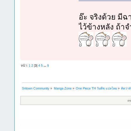
อ๊ะ จริงด้วย มี
ไว้ข้างหลัง ถ้า
หน้า:
1
2
[
3
]
4
5
...
9
Sritown Community
»
Manga Zone
»
One Piece TH วันพีช แปลไทย
»
คิดว่า
กร