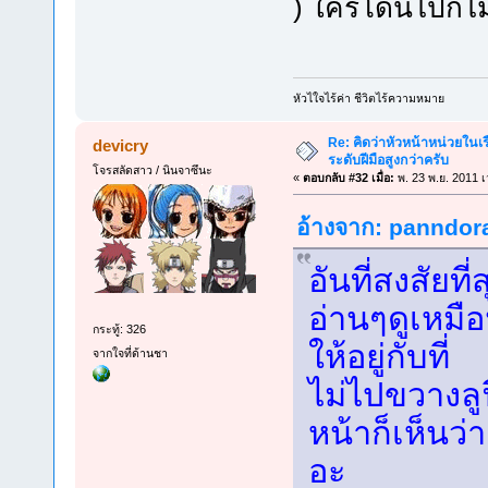
) ใครโดนไปก็ไม
หัวไใจไร้ค่า ชีวิตไร้ความหมาย
Re: คิดว่าหัวหน้าหน่วยใน
devicry
ระดับฝีมือสูงกว่าครับ
โจรสลัดสาว / นินจาซึนะ
«
ตอบกลับ #32 เมื่อ:
พ. 23 พ.ย. 2011 เ
อ้างจาก: panndora 
อันที่สงสัยท
อ่านๆดูเหมื
กระทู้: 326
ให้อยู่กับที่
จากใจที่ด้านชา
ไม่ไปขวางลู
หน้าก็เห็นว่
อะ