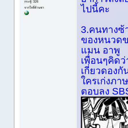
กระทู้: 326
ไปนี้คะ
จากใจที่ด้านชา
3.คนทางซ้า
ของหนวดข
แมน อาพู
เพื่อนๆคิดว
เกี่ยวดองกั
ใครเก่งภาษ
ตอบลง SBS