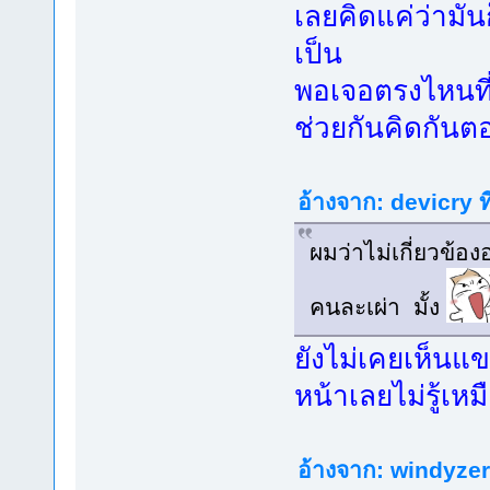
เลยคิดแค่ว่ามัน
เป็น
พอเจอตรงไหนที่
ช่วยกันคิดกัน
อ้างจาก: devicry ท
ผมว่าไม่เกี่ยวข้
คนละเผ่า มั้ง
ยังไม่เคยเห็นแ
หน้าเลยไม่รู้เห
อ้างจาก: windyzero