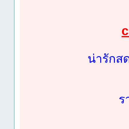
c
น่ารักส
ร