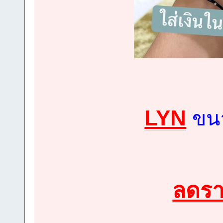
LYN
ขนา
ลดร