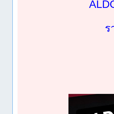
ALDO
ร