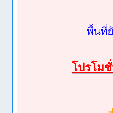
พื้นท
โปรโมชั