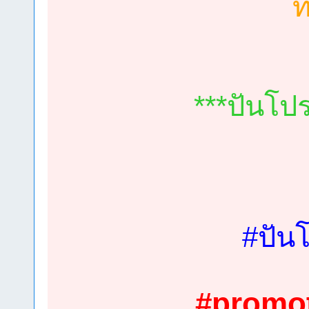
ท
***ปันโป
#ปัน
#
promo