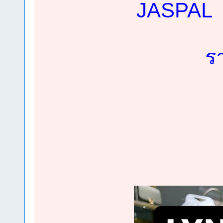
JASPAL ส
ร