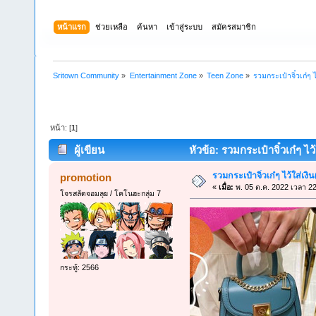
หน้าแรก
ช่วยเหลือ
ค้นหา
เข้าสู่ระบบ
สมัครสมาชิก
Sritown Community
»
Entertainment Zone
»
Teen Zone
»
รวมกระเป๋าจิ๋วเก๋ๆ ไ
หน้า: [
1
]
ผู้เขียน
หัวข้อ: รวมกระเป๋าจิ๋วเก๋ๆ ไว้
รวมกระเป๋าจิ๋วเก๋ๆ ไว้ใส่เงิน
promotion
«
เมื่อ:
พ. 05 ต.ค. 2022 เวลา 22
โจรสลัดจอมลุย / โคโนฮะกลุ่ม 7
กระทู้: 2566