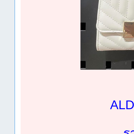
ALDO
ร