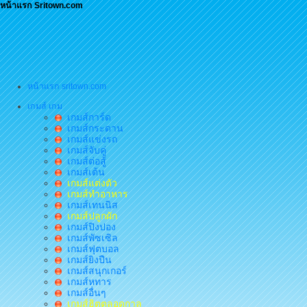
หน้าแรก Sritown.com
หน้าแรก sritown.com
เกมส์ เกม
เกมส์การ์ด
เกมส์กระดาน
เกมส์แข่งรถ
เกมส์จับคู่
เกมส์ต่อสู้
เกมส์เต้น
เกมส์แต่งตัว
เกมส์ทำอาหาร
เกมส์เทนนิส
เกมส์ปลูกผัก
เกมส์ปิงปอง
เกมส์พัซเซิล
เกมส์ฟุตบอล
เกมส์ยิงปืน
เกมส์สนุกเกอร์
เกมส์หทาร
เกมส์อื่นๆ
เกมส์ฮิตตลอดกาล