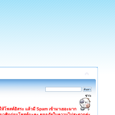
ข่าว:
ิดให้โพสต์อิสระ แล้วมี Spam เข้ามาเยอะมาก
ครสมาชิกก่อนโพสต์นะคะ ขออภัยในความไม่สะดวกค่ะ