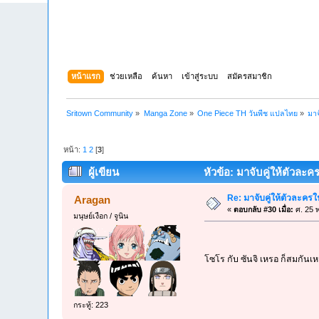
หน้าแรก
ช่วยเหลือ
ค้นหา
เข้าสู่ระบบ
สมัครสมาชิก
Sritown Community
»
Manga Zone
»
One Piece TH วันพีช แปลไทย
»
มาจ
หน้า:
1
2
[
3
]
ผู้เขียน
หัวข้อ: มาจับคู่ให้ตัวละคร
Re: มาจับคู่ให้ตัวละครใ
Aragan
«
ตอบกลับ #30 เมื่อ:
ศ. 25 พ
มนุษย์เงือก / จูนิน
โซโร กับ ซันจิ เหรอ ก็สมกันเ
กระทู้: 223