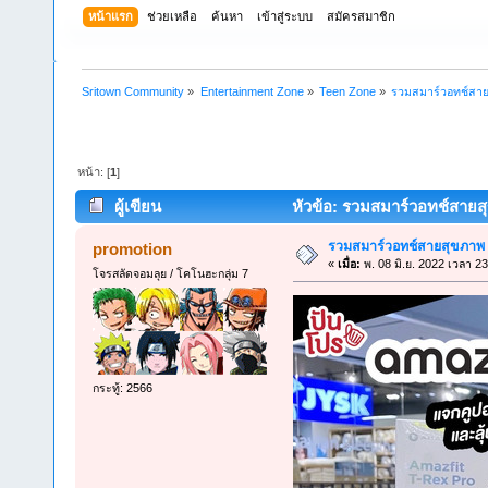
หน้าแรก
ช่วยเหลือ
ค้นหา
เข้าสู่ระบบ
สมัครสมาชิก
Sritown Community
»
Entertainment Zone
»
Teen Zone
»
รวมสมาร์วอทช์สาย
หน้า: [
1
]
ผู้เขียน
หัวข้อ: รวมสมาร์วอทช์สายสุ
รวมสมาร์วอทช์สายสุขภาพ 
promotion
«
เมื่อ:
พ. 08 มิ.ย. 2022 เวลา 23
โจรสลัดจอมลุย / โคโนฮะกลุ่ม 7
กระทู้: 2566