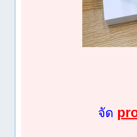
pr
จัด