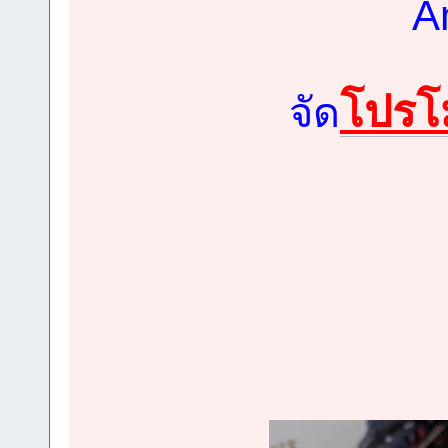
A
โปรโม
จัด