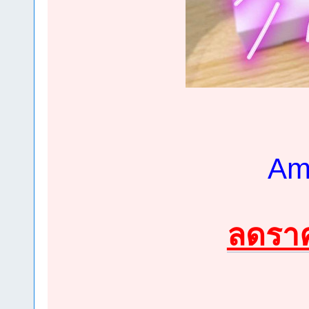
Am
ลดรา