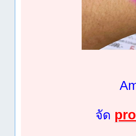
Am
pr
จัด