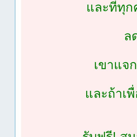
และที่ทุ
ลด
เขาแจกค
และถ้าเพื
รับฟรี! ส