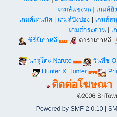
เกมส์แข่งรถ
|
เกมส์ยิ
เกมส์เทนนิส
|
เกมส์ปิงปอง
|
เกมส์สน
เกมส์กระดาน
|
เก
ซี่รี่ย์เกาหลี
ดาราเกาหลี
นารุโตะ Naruto
วันพีช 
Hunter X Hunter
Pri
ติดต่อโฆษณา
©2006 SriTown.
Powered by SMF 2.0.10
|
SM