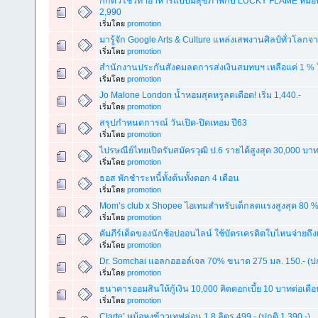
กักตัวโชว์ทำอาหารแบบมีสุขภาพกับ LUCKY FLAME หม้อทอด
2,990
เริ่มโดย
promotion
มารู้จัก Google Arts & Culture แหล่งเสพงานศิลป์ทั่วโลกจา
เริ่มโดย
promotion
สำนักงานประกันสังคมลดการส่งเงินสมทบฯ เหลือแค่ 1 % ใ
เริ่มโดย
promotion
Jo Malone London น้ำหอมสุดหรูลดเดือด! เริ่ม 1,440.-
เริ่มโดย
promotion
สรุปกำหนดการณ์ วันเปิด-ปิดเทอม ปี63
เริ่มโดย
promotion
ไปรษณีย์ไทยเปิดรับสมัครวุฒิ ป.6 รายได้สูงสุด 30,000 บา
เริ่มโดย
promotion
ธอส พักชำระหนี้ทั้งต้นทั้งดอก 4 เดือน
เริ่มโดย
promotion
Mom’s club x Shopee ไอเทมสำหรับเด็กลดแรงสูงสุด 80 
เริ่มโดย
promotion
คัมภีร์เด็ดของนักช้อปออนไลน์ ใช้บัตรเครดิตใบไหนจ่ายถึงเว
เริ่มโดย
promotion
Dr. Somchai แอลกอฮอล์เจล 70% ขนาด 275 มล. 150.- (ปก
เริ่มโดย
promotion
ธนาคารออมสินให้กู้เงิน 10,000 คิดดอกเบี้ย 10 บาทต่อเดือ
เริ่มโดย
promotion
Clarte’ หม้อหุงข้าวเทฟล่อน 1.8 ลิตร 499.- (ปกติ 1,390.-)