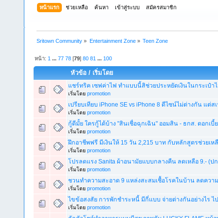
หน้าแรก
ช่วยเหลือ
ค้นหา
เข้าสู่ระบบ
สมัครสมาชิก
Sritown Community
»
Entertainment Zone
»
Teen Zone
หน้า:
1
...
77
78
[
79
]
80
81
...
100
หัวข้อ
/
เริ่มโดย
แชร์ทริค เซฟค่าไฟ ทำแบบนี้สิช่วยประหยัดเงินในกระเป๋าไ
เริ่มโดย
promotion
เปรียบเทียบ iPhone SE vs iPhone 8 ดีไซน์ไม่ต่างกัน แต่สเ
เริ่มโดย
promotion
กู้ดีมั้ย ใครกู้ได้บ้าง "สินเชื่อฉุกเฉิน" ออมสิน - ธกส. ดอกเบี้
เริ่มโดย
promotion
ฝึกอาชีพฟรี มีเงินให้ 15 วัน 2,215 บาท กับหลักสูตรช่วยเ
เริ่มโดย
promotion
โปรลดแรง Sanita ผ้าอนามัยแบบกลางคืน ลดเหลือ 9.- (ปกต
เริ่มโดย
promotion
ชวนทำความสะอาด 9 แหล่งสะสมเชื้อโรคในบ้าน ลดความเส
เริ่มโดย
promotion
ไขข้อสงสัย การพักชำระหนี้ มีกี่แบบ จ่ายต่างกันอย่างไร ไป
เริ่มโดย
promotion