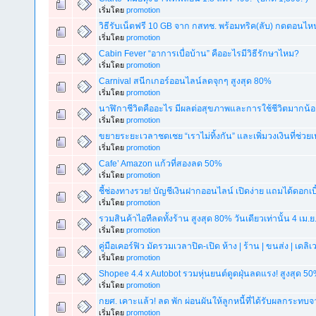
เริ่มโดย
promotion
วิธีรับเน็ตฟรี 10 GB จาก กสทช. พร้อมทริค(ลับ) กดตอนไหนไ
เริ่มโดย
promotion
Cabin Fever “อาการเบื่อบ้าน” คืออะไรมีวิธีรักษาไหม?
เริ่มโดย
promotion
Carnival สนีกเกอร์ออนไลน์ลดจุกๆ สูงสุด 80%
เริ่มโดย
promotion
นาฬิกาชีวิตคืออะไร มีผลต่อสุขภาพและการใช้ชีวิตมากน้
เริ่มโดย
promotion
ขยายระยะเวลาชดเชย “เราไม่ทิ้งกัน” และเพิ่มวงเงินที่ช่วยเห
เริ่มโดย
promotion
Cafe’ Amazon แก้วที่สองลด 50%
เริ่มโดย
promotion
ชี้ช่องทางรวย! บัญชีเงินฝากออนไลน์ เปิดง่าย แถมได้ดอกเบี
เริ่มโดย
promotion
รวมสินค้าไอทีลดทั้งร้าน สูงสุด 80% วันเดียวเท่านั้น 4 เม.ย
เริ่มโดย
promotion
คู่มือเคอร์ฟิว มัดรวมเวลาปิด-เปิด ห้าง | ร้าน | ขนส่ง | เดลิเว
เริ่มโดย
promotion
Shopee 4.4 x Autobot รวมหุ่นยนต์ดูดฝุ่นลดแรง! สูงสุด 5
เริ่มโดย
promotion
กยศ. เคาะแล้ว! ลด พัก ผ่อนผันให้ลูกหนี้ที่ได้รับผลกระทบจ
เริ่มโดย
promotion