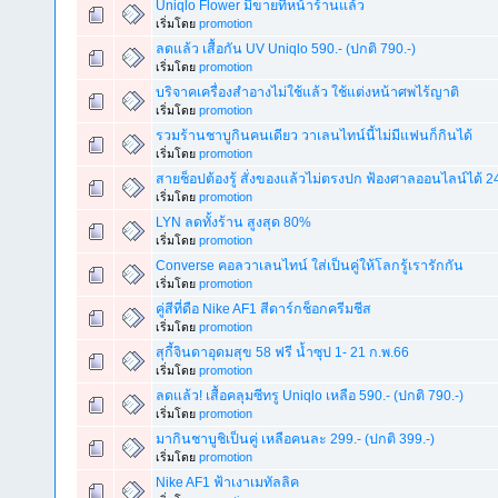
Uniqlo Flower มีขายที่หน้าร้านแล้ว
เริ่มโดย
promotion
ลดแล้ว เสื้อกัน UV Uniqlo 590.- (ปกติ 790.-)
เริ่มโดย
promotion
บริจาคเครื่องสำอางไม่ใช้แล้ว ใช้แต่งหน้าศพไร้ญาติ
เริ่มโดย
promotion
รวมร้านชาบูกินคนเดียว วาเลนไทน์นี้ไม่มีแฟนก็กินได้
เริ่มโดย
promotion
สายช็อปต้องรู้ สั่งของแล้วไม่ตรงปก ฟ้องศาลออนไลน์ได้ 2
เริ่มโดย
promotion
LYN ลดทั้งร้าน สูงสุด 80%
เริ่มโดย
promotion
Converse คอลวาเลนไทน์ ใส่เป็นคู่ให้โลกรู้เรารักกัน
เริ่มโดย
promotion
คู่สีที่ดือ Nike AF1 สีดาร์กช็อกครีมชีส
เริ่มโดย
promotion
สุกี้จินดาอุดมสุข 58 ฟรี น้ำซุป 1- 21 ก.พ.66
เริ่มโดย
promotion
ลดแล้ว! เสื้อคลุมซีทรู Uniqlo เหลือ 590.- (ปกติ 790.-)
เริ่มโดย
promotion
มากินชาบูชิเป็นคู่ เหลือคนละ 299.- (ปกติ 399.-)
เริ่มโดย
promotion
Nike AF1 ฟ้าเงาเมทัลลิค