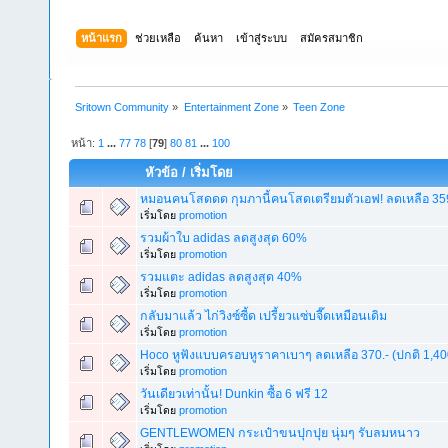
หน้าแรก
ช่วยเหลือ
ค้นหา
เข้าสู่ระบบ
สมัครสมาชิก
Sritown Community
»
Entertainment Zone
»
Teen Zone
หน้า:
1
...
77
78
[
79
]
80
81
...
100
หัวข้อ
/
เริ่มโดย
หมอนคนโสดดด กุมภานี้คนโสดเตรียมตัวเอฟ! ลดเหลือ 359.
เริ่มโดย
promotion
รวมผ้าใบ adidas ลดสูงสุด 60%
เริ่มโดย
promotion
รวมแตะ adidas ลดสูงสุด 40%
เริ่มโดย
promotion
กลับมาแล้ว ไก่วิงซ์ซี้ด เปรี้ยวแซ่บจี๊ดเหมือนเดิม
เริ่มโดย
promotion
Hoco หูฟังแบบครอบหูราคาเบาๆ ลดเหลือ 370.- (ปกติ 1,400
เริ่มโดย
promotion
วันเดียวเท่านั้น! Dunkin ซื้อ 6 ฟรี 12
เริ่มโดย
promotion
GENTLEWOMEN กระเป๋าขนปุกปุย นุ่มๆ รับลมหนาว