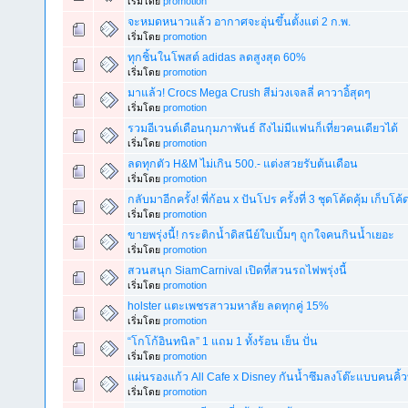
เริ่มโดย
promotion
จะหมดหนาวแล้ว อากาศจะอุ่นขึ้นตั้งแต่ 2 ก.พ.
เริ่มโดย
promotion
ทุกชิ้นในโพสต์ adidas ลดสูงสุด 60%
เริ่มโดย
promotion
มาแล้ว! Crocs Mega Crush สีม่วงเจลลี่ คาวาอิ้สุดๆ
เริ่มโดย
promotion
รวมอีเวนต์เดือนกุมภาพันธ์ ถึงไม่มีแฟนก็เที่ยวคนเดียวได้
เริ่มโดย
promotion
ลดทุกตัว H&M ไม่เกิน 500.- แต่งสวยรับต้นเดือน
เริ่มโดย
promotion
กลับมาอีกครั้ง! พี่ก้อน x ปันโปร ครั้งที่ 3 ชุดโค้ดคุ้ม เก็บโค้
เริ่มโดย
promotion
ขายพรุ่งนี้! กระติกน้ำดิสนีย์ใบเบิ้มๆ ถูกใจคนกินน้ำเยอะ
เริ่มโดย
promotion
สวนสนุก SiamCarnival เปิดที่สวนรถไฟพรุ่งนี้
เริ่มโดย
promotion
holster แตะเพชรสาวมหาลัย ลดทุกคู่ 15%
เริ่มโดย
promotion
“โกโก้อินทนิล” 1 แถม 1 ทั้งร้อน เย็น ปั่น
เริ่มโดย
promotion
แผ่นรองแก้ว All Cafe x Disney กันน้ำซึมลงโต๊ะแบบคนคิ้ว
เริ่มโดย
promotion