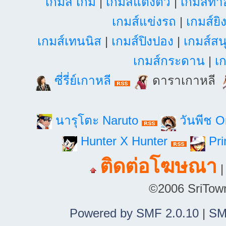
เกมส์ เกม
|
เกมส์แต่งตัว
|
เกมส์ท
เกมส์แข่งรถ
|
เกมส์ยิ
เกมส์เทนนิส
|
เกมส์ปิงปอง
|
เกมส์สน
เกมส์กระดาน
|
เก
ซี่รี่ย์เกาหลี
ดาราเกาหลี
นารุโตะ Naruto
วันพีช 
Hunter X Hunter
Pri
ติดต่อโฆษณา
©2006 SriTown.
Powered by SMF 2.0.10
|
SM