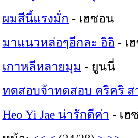
ผมสีนี้แรงมั่ก
- เฮซอน
มาแนวหล่อๆอีกละ อิอิ
- เ
เกาหลีหลายมุม
- ยูนนี่
ทดสอบจ้าทดสอบ คริคริ ส
Heo Yi Jae น่ารักดีค่า
- เฮ