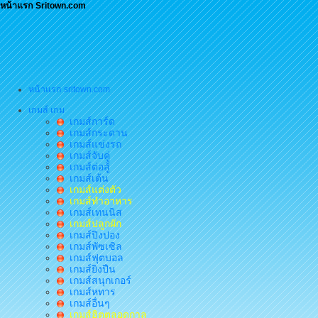
หน้าแรก Sritown.com
หน้าแรก sritown.com
เกมส์ เกม
เกมส์การ์ด
เกมส์กระดาน
เกมส์แข่งรถ
เกมส์จับคู่
เกมส์ต่อสู้
เกมส์เต้น
เกมส์แต่งตัว
เกมส์ทำอาหาร
เกมส์เทนนิส
เกมส์ปลูกผัก
เกมส์ปิงปอง
เกมส์พัซเซิล
เกมส์ฟุตบอล
เกมส์ยิงปืน
เกมส์สนุกเกอร์
เกมส์หทาร
เกมส์อื่นๆ
เกมส์ฮิตตลอดกาล