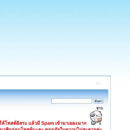
ข่าว:
ิดให้โพสต์อิสระ แล้วมี Spam เข้ามาเยอะมาก
ครสมาชิกก่อนโพสต์นะคะ ขออภัยในความไม่สะดวกค่ะ