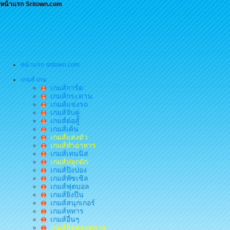
หน้าแรก Sritown.com
หน้าแรก sritown.com
เกมส์ เกม
เกมส์การ์ด
เกมส์กระดาน
เกมส์แข่งรถ
เกมส์จับคู่
เกมส์ต่อสู้
เกมส์เต้น
เกมส์แต่งตัว
เกมส์ทำอาหาร
เกมส์เทนนิส
เกมส์ปลูกผัก
เกมส์ปิงปอง
เกมส์พัซเซิล
เกมส์ฟุตบอล
เกมส์ยิงปืน
เกมส์สนุกเกอร์
เกมส์หทาร
เกมส์อื่นๆ
เกมส์ฮิตตลอดกาล