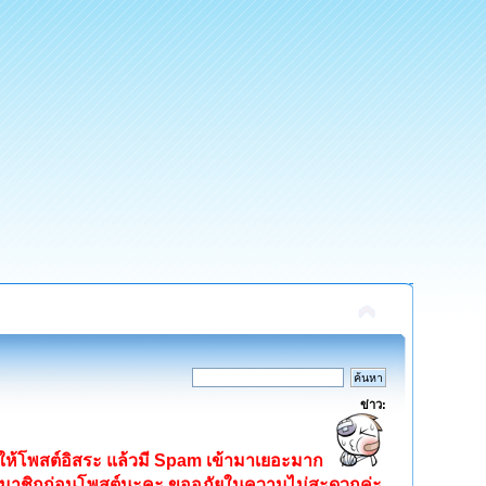
ข่าว:
ิดให้โพสต์อิสระ แล้วมี Spam เข้ามาเยอะมาก
ครสมาชิกก่อนโพสต์นะคะ ขออภัยในความไม่สะดวกค่ะ