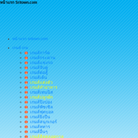
หน้าแรก Sritown.com
หน้าแรก sritown.com
เกมส์ เกม
เกมส์การ์ด
เกมส์กระดาน
เกมส์แข่งรถ
เกมส์จับคู่
เกมส์ต่อสู้
เกมส์เต้น
เกมส์แต่งตัว
เกมส์ทำอาหาร
เกมส์เทนนิส
เกมส์ปลูกผัก
เกมส์ปิงปอง
เกมส์พัซเซิล
เกมส์ฟุตบอล
เกมส์ยิงปืน
เกมส์สนุกเกอร์
เกมส์หทาร
เกมส์อื่นๆ
เกมส์ฮิตตลอดกาล