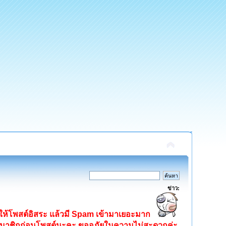
ข่าว:
ิดให้โพสต์อิสระ แล้วมี Spam เข้ามาเยอะมาก
ครสมาชิกก่อนโพสต์นะคะ ขออภัยในความไม่สะดวกค่ะ