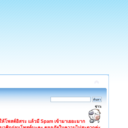
ข่าว:
ิดให้โพสต์อิสระ แล้วมี Spam เข้ามาเยอะมาก
ครสมาชิกก่อนโพสต์นะคะ ขออภัยในความไม่สะดวกค่ะ