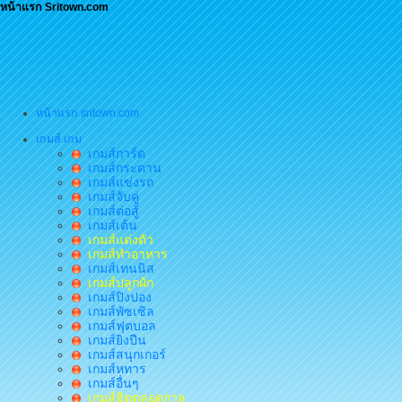
หน้าแรก Sritown.com
หน้าแรก sritown.com
เกมส์ เกม
เกมส์การ์ด
เกมส์กระดาน
เกมส์แข่งรถ
เกมส์จับคู่
เกมส์ต่อสู้
เกมส์เต้น
เกมส์แต่งตัว
เกมส์ทำอาหาร
เกมส์เทนนิส
เกมส์ปลูกผัก
เกมส์ปิงปอง
เกมส์พัซเซิล
เกมส์ฟุตบอล
เกมส์ยิงปืน
เกมส์สนุกเกอร์
เกมส์หทาร
เกมส์อื่นๆ
เกมส์ฮิตตลอดกาล