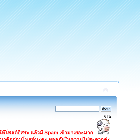
ข่าว:
ิดให้โพสต์อิสระ แล้วมี Spam เข้ามาเยอะมาก
ครสมาชิกก่อนโพสต์นะคะ ขออภัยในความไม่สะดวกค่ะ