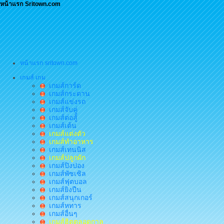
หน้าแรก Sritown.com
หน้าแรก sritown.com
เกมส์ เกม
เกมส์การ์ด
เกมส์กระดาน
เกมส์แข่งรถ
เกมส์จับคู่
เกมส์ต่อสู้
เกมส์เต้น
เกมส์แต่งตัว
เกมส์ทำอาหาร
เกมส์เทนนิส
เกมส์ปลูกผัก
เกมส์ปิงปอง
เกมส์พัซเซิล
เกมส์ฟุตบอล
เกมส์ยิงปืน
เกมส์สนุกเกอร์
เกมส์หทาร
เกมส์อื่นๆ
เกมส์ฮิตตลอดกาล