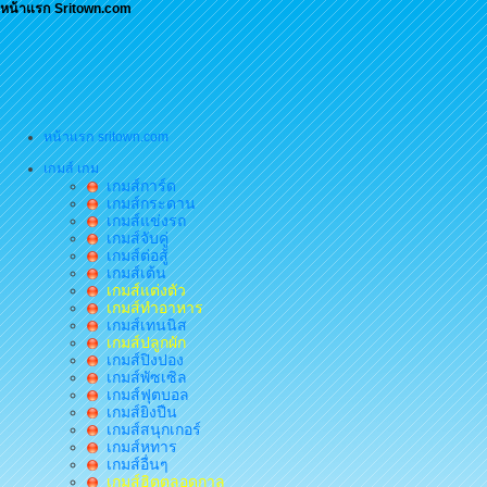
หน้าแรก Sritown.com
หน้าแรก sritown.com
เกมส์ เกม
เกมส์การ์ด
เกมส์กระดาน
เกมส์แข่งรถ
เกมส์จับคู่
เกมส์ต่อสู้
เกมส์เต้น
เกมส์แต่งตัว
เกมส์ทำอาหาร
เกมส์เทนนิส
เกมส์ปลูกผัก
เกมส์ปิงปอง
เกมส์พัซเซิล
เกมส์ฟุตบอล
เกมส์ยิงปืน
เกมส์สนุกเกอร์
เกมส์หทาร
เกมส์อื่นๆ
เกมส์ฮิตตลอดกาล