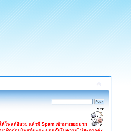
ข่าว:
ิดให้โพสต์อิสระ แล้วมี Spam เข้ามาเยอะมาก
ครสมาชิกก่อนโพสต์นะคะ ขออภัยในความไม่สะดวกค่ะ