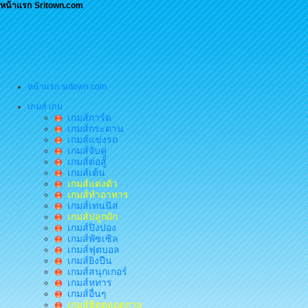
หน้าแรก Sritown.com
หน้าแรก sritown.com
เกมส์ เกม
เกมส์การ์ด
เกมส์กระดาน
เกมส์แข่งรถ
เกมส์จับคู่
เกมส์ต่อสู้
เกมส์เต้น
เกมส์แต่งตัว
เกมส์ทำอาหาร
เกมส์เทนนิส
เกมส์ปลูกผัก
เกมส์ปิงปอง
เกมส์พัซเซิล
เกมส์ฟุตบอล
เกมส์ยิงปืน
เกมส์สนุกเกอร์
เกมส์หทาร
เกมส์อื่นๆ
เกมส์ฮิตตลอดกาล