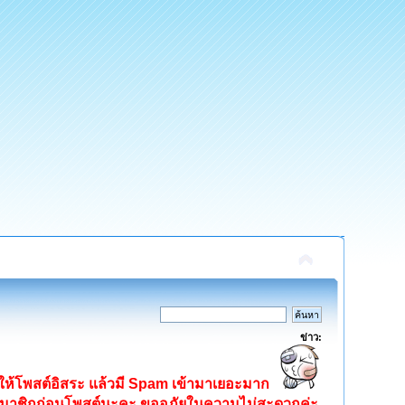
ข่าว:
ิดให้โพสต์อิสระ แล้วมี Spam เข้ามาเยอะมาก
ครสมาชิกก่อนโพสต์นะคะ ขออภัยในความไม่สะดวกค่ะ