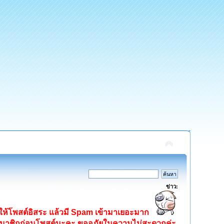
ข่าว:
ิดให้โพสต์อิสระ แล้วมี Spam เข้ามาเยอะมาก
ครสมาชิกก่อนโพสต์นะคะ ขออภัยในความไม่สะดวกค่ะ