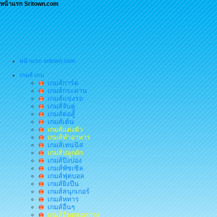
หน้าแรก Sritown.com
หน้าแรก sritown.com
เกมส์ เกม
เกมส์การ์ด
เกมส์กระดาน
เกมส์แข่งรถ
เกมส์จับคู่
เกมส์ต่อสู้
เกมส์เต้น
เกมส์แต่งตัว
เกมส์ทำอาหาร
เกมส์เทนนิส
เกมส์ปลูกผัก
เกมส์ปิงปอง
เกมส์พัซเซิล
เกมส์ฟุตบอล
เกมส์ยิงปืน
เกมส์สนุกเกอร์
เกมส์หทาร
เกมส์อื่นๆ
เกมส์ฮิตตลอดกาล