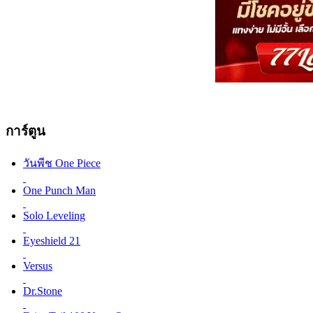
การ์ตูน
วันพีช One Piece
One Punch Man
Solo Leveling
Eyeshield 21
Versus
Dr.Stone