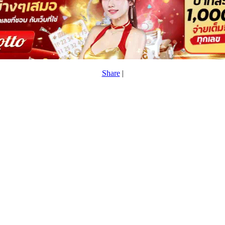
Share
|