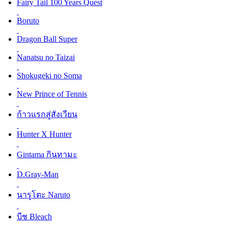
Fairy Tail 100 Years Quest
Boruto
Dragon Ball Super
Nanatsu no Taizai
Shokugeki no Soma
New Prince of Tennis
ก้าวแรกสู่สังเวียน
Hunter X Hunter
Gintama กินทามะ
D.Gray-Man
นารูโตะ Naruto
บีช Bleach