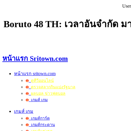
User
Boruto 48 TH: เวลาอันจำกัด มา
หน้าแรก Sritown.com
หน้าแรก sritown.com
ดูทีวีออนไลน์
ตรวจสลากกินแบ่งรัฐบาล
ผลบอล ข่าวฟุตบอล
เกมส์ เกม
เกมส์ เกม
เกมส์การ์ด
เกมส์กระดาน