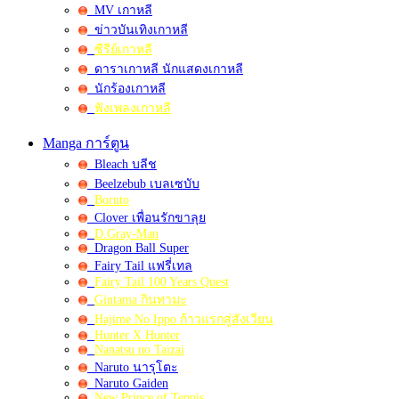
MV เกาหลี
ข่าวบันเทิงเกาหลี
ซีรีย์เกาหลี
ดาราเกาหลี นักแสดงเกาหลี
นักร้องเกาหลี
ฟังเพลงเกาหลี
Manga การ์ตูน
Bleach บลีช
Beelzebub เบลเซบับ
Boruto
Clover เพื่อนรักขาลุย
D.Gray-Man
Dragon Ball Super
Fairy Tail แฟรี่เทล
Fairy Tail 100 Years Quest
Gintama กินทามะ
Hajime No Ippo ก้าวแรกสู่สังเวียน
Hunter X Hunter
Nanatsu no Taizai
Naruto นารุโตะ
Naruto Gaiden
New Prince of Tennis