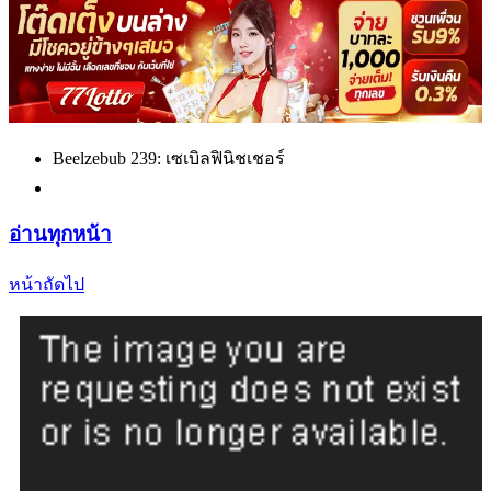
Beelzebub 239: เซเบิลฟินิชเชอร์
อ่านทุกหน้า
หน้าถัดไป