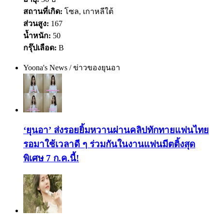
สถานที่เกิด:
โซล, เกาหลีใต้
ส่วนสูง:
167
น้ำหนัก:
50
กรุ๊ปเลือด:
B
Yoona's News / ข่าวของยุนอา
‘ยุนอา’ ส่งรอยยิ้มหวานผ่านคลิปทักทายแฟนไทย
รอมาใช้เวลาดี ๆ ร่วมกันในงานแฟนมีตติ้งสุด
พิเศษ 7 ก.ค.นี้!