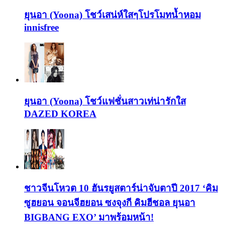
ยุนอา (Yoona) โชว์เสน่ห์ใสๆโปรโมทน้ำหอม
innisfree
ยุนอา (Yoona) โชว์แฟชั่นสาวเท่น่ารักใส
DAZED KOREA
ชาวจีนโหวต 10 ฮันรยูสตาร์น่าจับตาปี 2017 ‘คิม
ซูฮยอน จอนจีฮยอน ซงจุงกี คิมฮีชอล ยุนอา
BIGBANG EXO’ มาพร้อมหน้า!