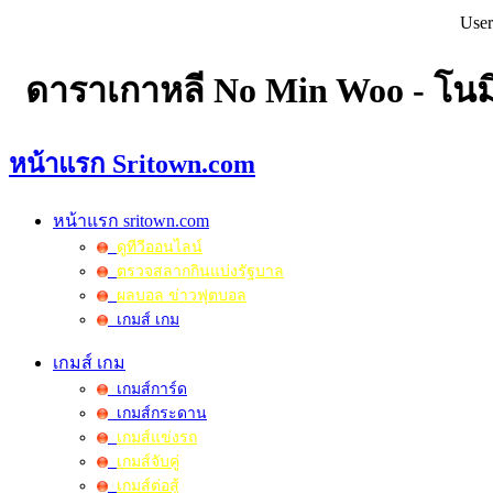
User
ดาราเกาหลี No Min Woo - โนม
หน้าแรก Sritown.com
หน้าแรก sritown.com
ดูทีวีออนไลน์
ตรวจสลากกินแบ่งรัฐบาล
ผลบอล ข่าวฟุตบอล
เกมส์ เกม
เกมส์ เกม
เกมส์การ์ด
เกมส์กระดาน
เกมส์แข่งรถ
เกมส์จับคู่
เกมส์ต่อสู้