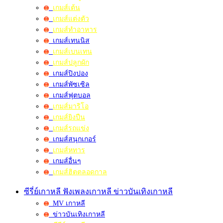
เกมส์เต้น
เกมส์แต่งตัว
เกมส์ทำอาหาร
เกมส์เทนนิส
เกมส์เบนเทน
เกมส์ปลูกผัก
เกมส์ปิงปอง
เกมส์พัซเซิล
เกมส์ฟุตบอล
เกมส์มาริโอ
เกมส์ยิงปืน
เกมส์รถแข่ง
เกมส์สนุกเกอร์
เกมส์หทาร
เกมส์อื่นๆ
เกมส์ฮิตตลอดกาล
ซีรี่ย์เกาหลี ฟังเพลงเกาหลี ข่าวบันเทิงเกาหลี
MV เกาหลี
ข่าวบันเทิงเกาหลี