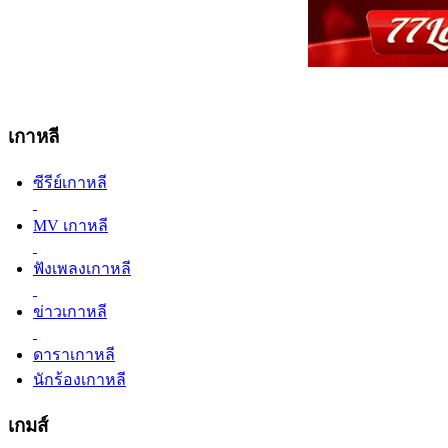
เกาหลี
ซีรีย์เกาหลี
MV เกาหลี
ฟังเพลงเกาหลี
ข่าวเกาหลี
ดาราเกาหลี
นักร้องเกาหลี
เกมส์