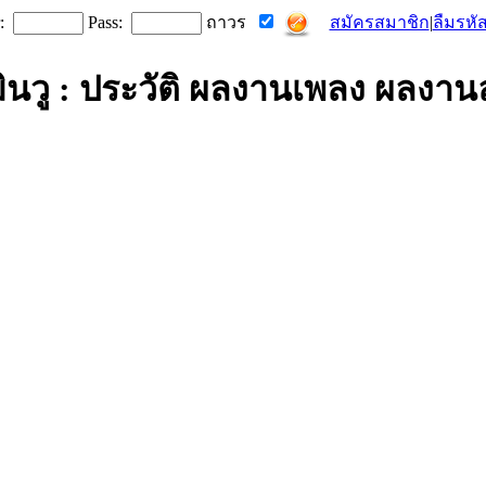
:
Pass:
ถาวร
สมัครสมาชิก
|
ลืมรหั
ินวู : ประวัติ ผลงานเพลง ผลง