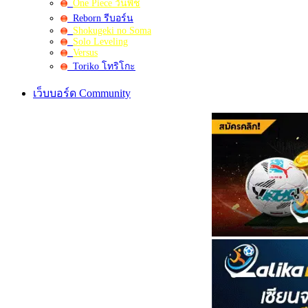
One Piece วันพีช
Reborn รีบอร์น
Shokugeki no Soma
Solo Leveling
Versus
Toriko โทริโกะ
เว็บบอร์ด Community