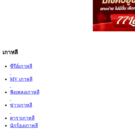
เกาหลี
ซีรีย์เกาหลี
MV เกาหลี
ฟังเพลงเกาหลี
ข่าวเกาหลี
ดาราเกาหลี
นักร้องเกาหลี