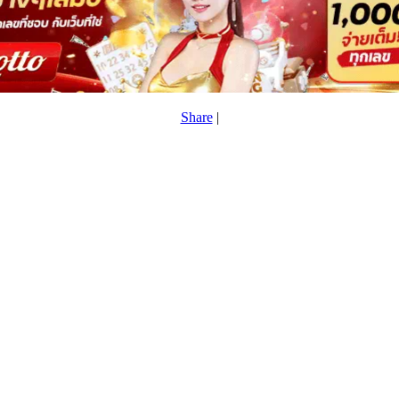
Share
|