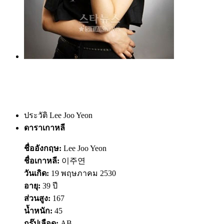
ประวัติ Lee Joo Yeon
ดาราเกาหลี
ชื่ออังกฤษ:
Lee Joo Yeon
ชื่อเกาหลี:
이주연
วันเกิด:
19 พฤษภาคม 2530
อายุ:
39 ปี
ส่วนสูง:
167
น้ำหนัก:
45
กรุ๊ปเลือด:
AB