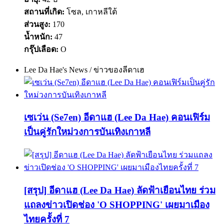
สถานที่เกิด:
โซล, เกาหลีใต้
ส่วนสูง:
170
น้ำหนัก:
47
กรุ๊ปเลือด:
O
Lee Da Hae's News / ข่าวของลีดาเฮ
เซเว่น (Se7en) อีดาแฮ (Lee Da Hae) คอนเฟิร์ม
เป็นคู่รักใหม่วงการบันเทิงเกาหลี
[สรุป] อีดาแฮ (Lee Da Hae) ลัดฟ้าเยือนไทย ร่วม
แถลงข่าวเปิดช่อง 'O SHOPPING' เผยมาเมือง
ไทยครั้งที่ 7