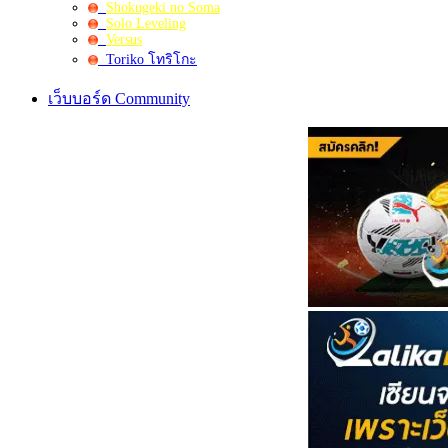
Shokugeki no Soma
Solo Leveling
Versus
Toriko โทริโกะ
เว็บบอร์ด Community