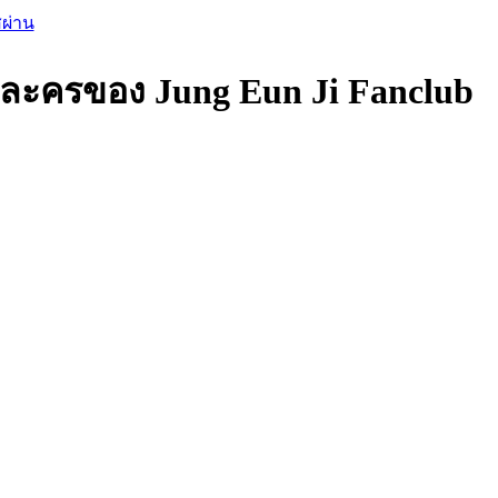
สผ่าน
านละครของ Jung Eun Ji Fanclub