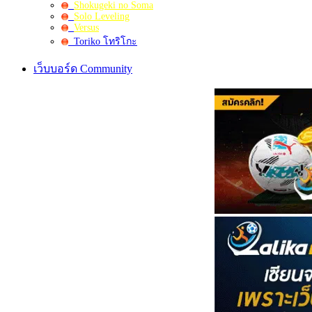
Shokugeki no Soma
Solo Leveling
Versus
Toriko โทริโกะ
เว็บบอร์ด Community