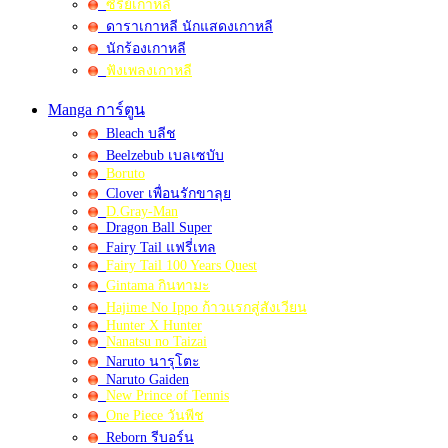
ซีรีย์เกาหลี
ดาราเกาหลี นักแสดงเกาหลี
นักร้องเกาหลี
ฟังเพลงเกาหลี
Manga การ์ตูน
Bleach บลีช
Beelzebub เบลเซบับ
Boruto
Clover เพื่อนรักขาลุย
D.Gray-Man
Dragon Ball Super
Fairy Tail แฟรี่เทล
Fairy Tail 100 Years Quest
Gintama กินทามะ
Hajime No Ippo ก้าวแรกสู่สังเวียน
Hunter X Hunter
Nanatsu no Taizai
Naruto นารุโตะ
Naruto Gaiden
New Prince of Tennis
One Piece วันพีช
Reborn รีบอร์น