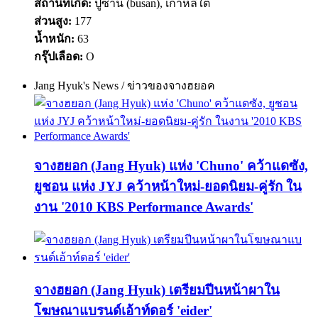
สถานที่เกิด:
ปูซาน (busan), เกาหลีใต้
ส่วนสูง:
177
น้ำหนัก:
63
กรุ๊ปเลือด:
O
Jang Hyuk's News / ข่าวของจางฮยอค
จางฮยอก (Jang Hyuk) แห่ง 'Chuno' คว้าแดซัง,
ยูชอน แห่ง JYJ คว้าหน้าใหม่-ยอดนิยม-คู่รัก ใน
งาน '2010 KBS Performance Awards'
จางฮยอก (Jang Hyuk) เตรียมปีนหน้าผาใน
โฆษณาแบรนด์เอ้าท์ดอร์ 'eider'